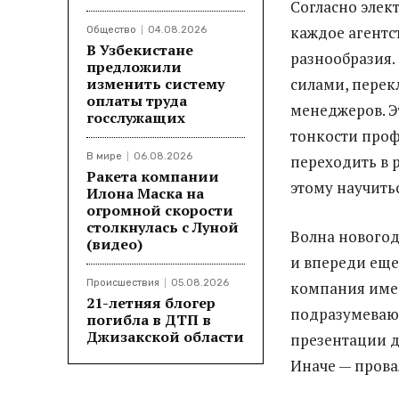
Согласно элек
каждое агентст
Общество
04.08.2026
В Узбекистане
разнообразия.
предложили
изменить систему
силами, перек
оплаты труда
менеджеров. Эт
госслужащих
тонкости проф
В мире
06.08.2026
переходить в 
Ракета компании
этому научитьс
Илона Маска на
огромной скорости
столкнулась с Луной
Волна новогод
(видео)
и впереди еще
Происшествия
05.08.2026
компания имее
21-летняя блогер
подразумевают
погибла в ДТП в
Джизакской области
презентации д
Иначе — прова