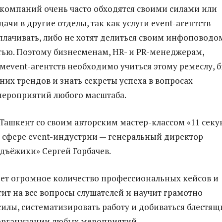
компаний очень часто обходятся своими силами или
ачи в другие отделы, так как услуги event-агентств
лачивать, либо не хотят делиться своим инфоповодом
ью. Поэтому бизнесменам, HR- и PR-менеджерам,
мevent-агентств необходимо учиться этому ремеслу, 
них трендов и знать секреты успеха в вопросах
мероприятий любого масштаба.
 Ташкент со своим авторским мастер-классом «11 секу
в сфере event-индустрии — генеральный директор
ъёжики» Сергей Горбачев.
ет огромное количество профессиональных кейсов и
тит на все вопросы слушателей и научит грамотно
силы, систематизировать работу и добиваться блестящ
 организации любых мероприятий.