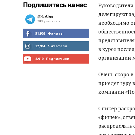
Подпишитесь на нас
Руководители 
делегируют зад
необходимо оп
общественност
51,905
Фанаты
представителя
МНЕ НРАВИТСЯ
22,961
Читатели
в курсе послед
организации 
ЧИТАТЬ
8,910
Подписчики
ПОДПИСАТЬСЯ
Очень скоро в
приедет гуру 
компании «Под
Спикер раскро
«фишек», отве
распределять 
результатов в