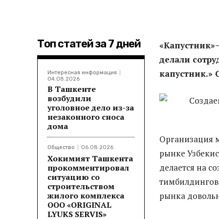
Топ статей за 7 дней
«Капустник»—
делали сотру
капустник.» 
Интересная информация
04.08.2026
В Ташкенте
возбудили
уголовное дело из-за
незаконного сноса
дома
Организация м
Общество
06.08.2026
рынке Узбекис
Хокимият Ташкента
делается на с
прокомментировал
ситуацию со
тимбилдингов 
строительством
жилого комплекса
рынка довольн
ООО «ORIGINAL
LYUKS SERVIS»