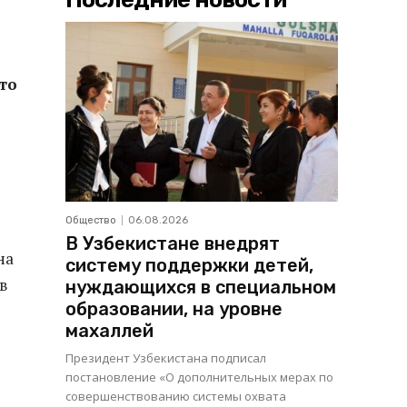
то
Общество
06.08.2026
В Узбекистане внедрят
на
систему поддержки детей,
в
нуждающихся в специальном
образовании, на уровне
махаллей
Президент Узбекистана подписал
постановление «О дополнительных мерах по
совершенствованию системы охвата