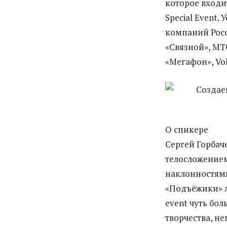
которое входи
Special Event
компаний Росс
«Связной», МТС,
«Мегафон», Vo
О спикере
Сергей Горбач
телосложением
наклонностями
«Подъёжики» л
event чуть бол
творчества, н