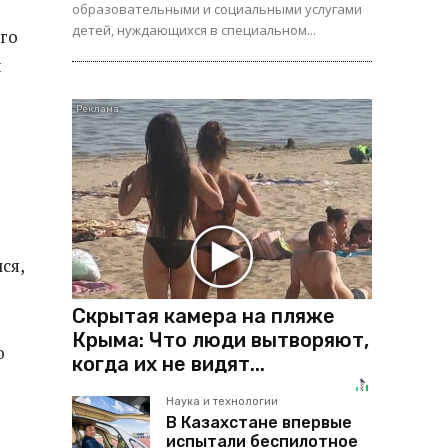
образовательными и социальными услугами
детей, нуждающихся в специальном...
ого
и
ся,
Скрытая камера на пляже
Крыма: Что люди вытворяют,
о
когда их не видят...
Наука и технологии
В Казахстане впервые
испытали беспилотное