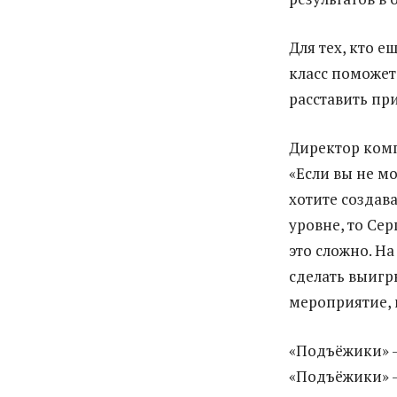
Для тех, кто е
класс поможет
расставить пр
Директор комп
«Если вы не м
хотите создав
уровне, то Сер
это сложно. На
сделать выигр
мероприятие, 
«Подъёжики» —
«Подъёжики» –