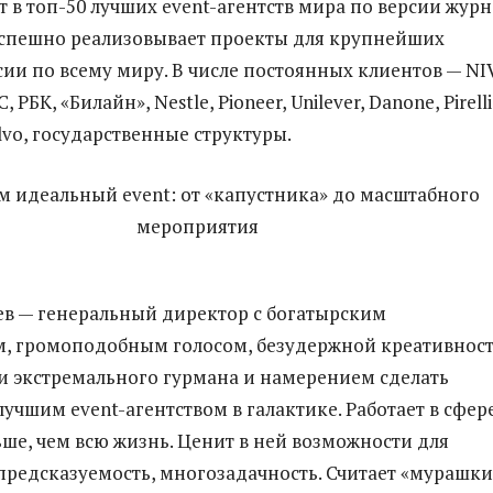
т в топ-50 лучших event-агентств мира по версии журн
. Успешно реализовывает проекты для крупнейших
ии по всему миру. В числе постоянных клиентов — NI
 РБК, «Билайн», Nestle, Pioneer, Unilever, Danone, Pirelli
lvo, государственные структуры.
ев — генеральный директор с богатырским
, громоподобным голосом, безудержной креативност
 экстремального гурмана и намерением сделать
учшим event-агентством в галактике. Работает в сфер
ьше, чем всю жизнь. Ценит в ней возможности для
епредсказуемость, многозадачность. Считает «мурашки