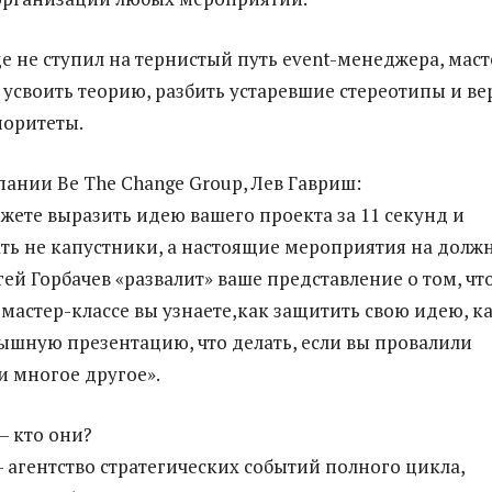
ще не ступил на тернистый путь event-менеджера, маст
 усвоить теорию, разбить устаревшие стереотипы и ве
иоритеты.
ании Be The Change Group, Лев Гавриш:
ожете выразить идею вашего проекта за 11 секунд и
ать не капустники, а настоящие мероприятия на долж
гей Горбачев «развалит» ваше представление о том, чт
 мастер-классе вы узнаете,как защитить свою идею, к
ышную презентацию, что делать, если вы провалили
и многое другое».
 кто они?
 агентство стратегических событий полного цикла,