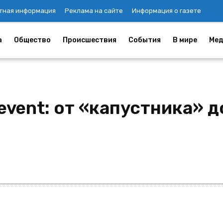
тная информация
Реклама на сайте
Информация о газете
а
Общество
Происшествия
События
В мире
Мед
event: от «капустника» 