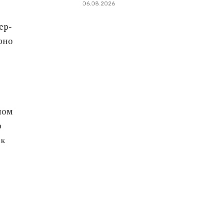
06.08.2026
ер-
рно
ном
о
ак