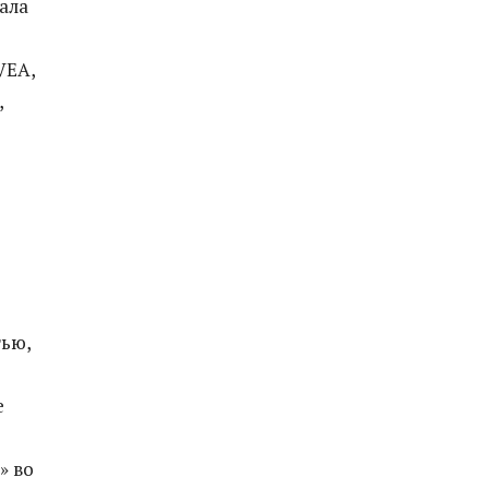
ала
VEA,
,
ью,
е
» во