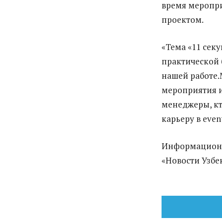
время меропри
проектом.
«Тема «11 секу
практической 
нашей работе.
мероприятия и
менеджеры, кт
карьеру в even
Информационные
«Новости Узбек