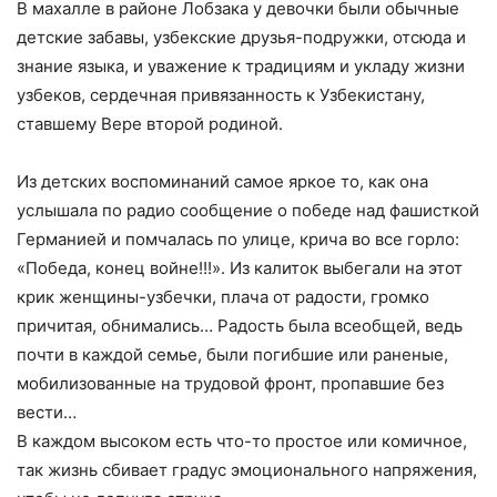
В махалле в районе Лобзака у девочки были обычные
детские забавы, узбекские друзья-подружки, отсюда и
знание языка, и уважение к традициям и укладу жизни
узбеков, сердечная привязанность к Узбекистану,
ставшему Вере второй родиной.
Из детских воспоминаний самое яркое то, как она
услышала по радио сообщение о победе над фашисткой
Германией и помчалась по улице, крича во все горло:
«Победа, конец войне!!!». Из калиток выбегали на этот
крик женщины-узбечки, плача от радости, громко
причитая, обнимались… Радость была всеобщей, ведь
почти в каждой семье, были погибшие или раненые,
мобилизованные на трудовой фронт, пропавшие без
вести…
В каждом высоком есть что-то простое или комичное,
так жизнь сбивает градус эмоционального напряжения,