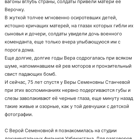
вагоны вглубь страны, солдаты привели матери её
Верочку.
В жуткой толчее мгновенно осиротевших детей,
истошно кричащих матерей, на глазах которых гибли их
сыновья и дочери, солдаты увидели дочь военного
коменданта, еще только вчера улыбающуюся им с
порога дома.
Еще долгие, долгие годы Вера содрогалась при всяком
шуме, напоминавшем ей рев моторов и пронзительный
свист падающих бомб.
И сейчас, 75 лет спустя у Веры Семеновны Станчевой
при этих воспоминаниях нервно подергиваются губы и
слезы заволакивают её черные глаза, еще минуту назад
такие живые и озорные, как у той девчушки с детской
фотографии.
С Верой Семеновной я познакомилась на студии
документальных фильмов Узбекистана. Для разговоров