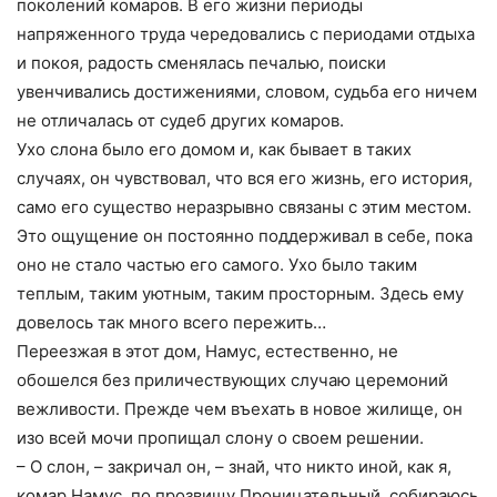
поколений комаров. В его жизни периоды
напряженного труда чередовались с периодами отдыха
и покоя, радость сменялась печалью, поиски
увенчивались достижениями, словом, судьба его ничем
не отличалась от судеб других комаров.
Ухо слона было его домом и, как бывает в таких
случаях, он чувствовал, что вся его жизнь, его история,
само его существо неразрывно связаны с этим местом.
Это ощущение он постоянно поддерживал в себе, пока
оно не стало частью его самого. Ухо было таким
теплым, таким уютным, таким просторным. Здесь ему
довелось так много всего пережить…
Переезжая в этот дом, Намус, естественно, не
обошелся без приличествующих случаю церемоний
вежливости. Прежде чем въехать в новое жилище, он
изо всей мочи пропищал слону о своем решении.
– О слон, – закричал он, – знай, что никто иной, как я,
комар Намус, по прозвищу Проницательный, собираюсь