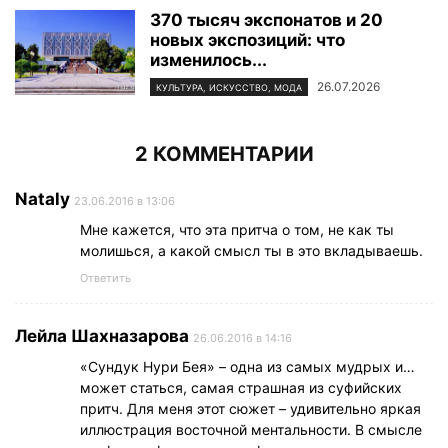
370 тысяч экспонатов и 20
новых экспозиций: что
изменилось...
26.07.2026
КУЛЬТУРА, ИСКУССТВО, МОДА
2 КОММЕНТАРИИ
Nataly
23.06.2016 в 13:06
Мне кажется, что эта притча о том, не как ты
молишься, а какой смысл ты в это вкладываешь.
Ответить
Лейла Шахназарова
26.06.2016 в 14:16
«Сундук Нури Бея» – одна из самых мудрых и…
может статься, самая страшная из суфийских
притч. Для меня этот сюжет – удивительно яркая
иллюстрация восточной ментальности. В смысле