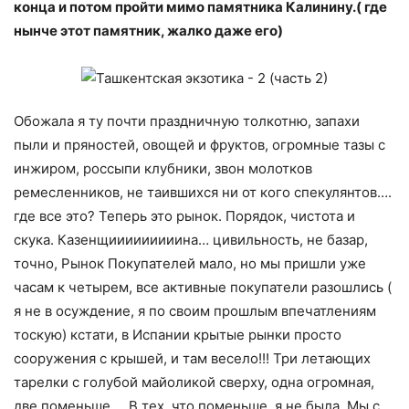
конца и потом пройти мимо памятника Калинину.( где
нынче этот памятник, жалко даже его)
Обожала я ту почти праздничную толкотню, запахи
пыли и пряностей, овощей и фруктов, огромные тазы с
инжиром, россыпи клубники, звон молотков
ремесленников, не таившихся ни от кого спекулянтов….
где все это? Теперь это рынок. Порядок, чистота и
скука. Казенщииииииииина… цивильность, не базар,
точно, Рынок Покупателей мало, но мы пришли уже
часам к четырем, все активные покупатели разошлись (
я не в осуждение, я по своим прошлым впечатлениям
тоскую) кстати, в Испании крытые рынки просто
сооружения с крышей, и там весело!!! Три летающих
тарелки с голубой майоликой сверху, одна огромная,
две поменьше…. В тех, что поменьше, я не была. Мы с