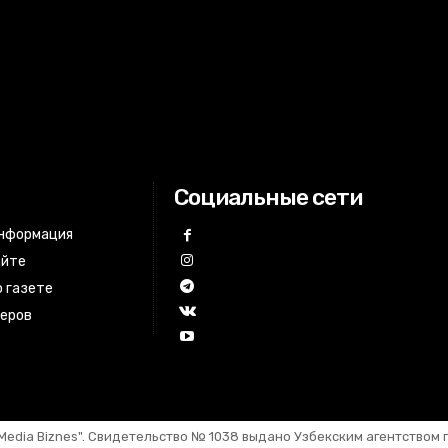
Социальные сети
информация
айте
 газете
неров
Media Biznes". Свидетельство №
1
03
8
выдано Узбекским агентством 