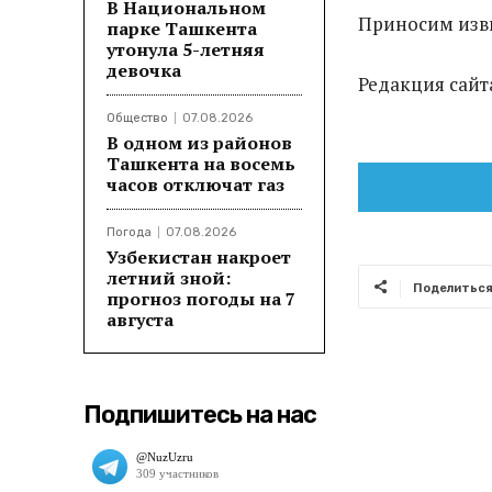
В Национальном
Приносим изви
парке Ташкента
утонула 5-летняя
девочка
Редакция сайт
Общество
07.08.2026
В одном из районов
Ташкента на восемь
часов отключат газ
Погода
07.08.2026
Узбекистан накроет
летний зной:
Поделитьс
прогноз погоды на 7
августа
Подпишитесь на нас