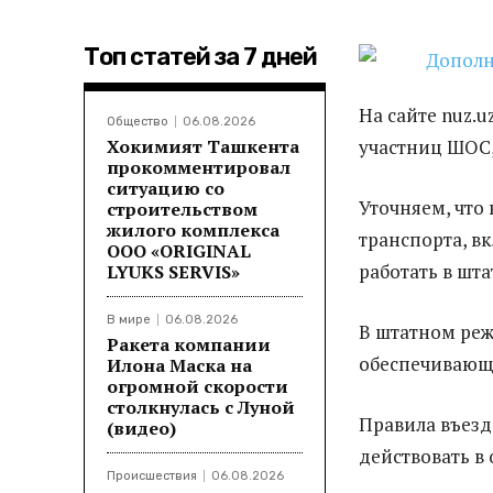
Топ статей за 7 дней
На сайте nuz.u
Общество
06.08.2026
Хокимият Ташкента
участниц ШОС,
прокомментировал
ситуацию со
Уточняем, что
строительством
жилого комплекса
транспорта, в
ООО «ORIGINAL
работать в шт
LYUKS SERVIS»
В мире
06.08.2026
В штатном режи
Ракета компании
обеспечивающи
Илона Маска на
огромной скорости
столкнулась с Луной
Правила въезда
(видео)
действовать в
Происшествия
06.08.2026