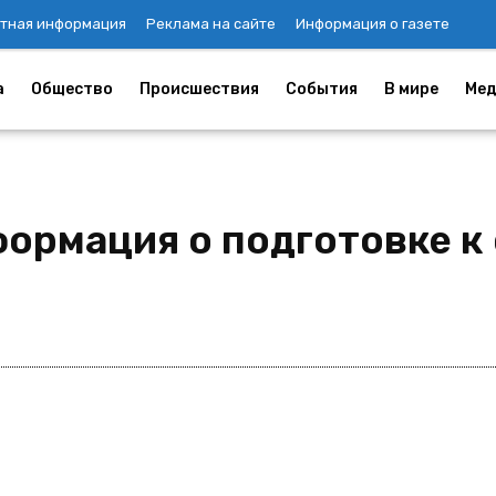
тная информация
Реклама на сайте
Информация о газете
а
Общество
Происшествия
События
В мире
Мед
ормация о подготовке к