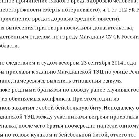
нное причинение тяжкого вреда здоровью человека,
еосторожности смерть потерпевшего), ч. 1 ст. 112 УК 
ричинение вреда здоровью средней тяжести).
я вынесения приговора послужили доказательства,
дственным отделом по городу Магадану СУ СК России
бласти.
но следствием и судом вечером 23 сентября 2014 года
вы приехали к зданию Магаданской ТЭЦ по улице Реч
дане, намереваясь выяснить отношения с двумя
акже родными братьями по поводу ранее случившегос
 из обвиняемых конфликта. При этом, один из
ов захватил с собой бейсбольную биту. Неподалеку о
аданской ТЭЦ между участниками встречи произошла
епалка, после чего братья поочередно нанесли одному
ы по голове кулаком и бейсбольной битой, отчего тот