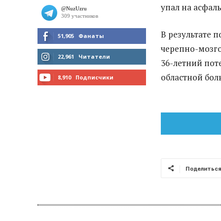
упал на асфаль
В результате 
51,905
Фанаты
черепно-мозг
МНЕ НРАВИТСЯ
22,961
Читатели
36-летний пот
ЧИТАТЬ
областной бол
8,910
Подписчики
ПОДПИСАТЬСЯ
Поделитьс