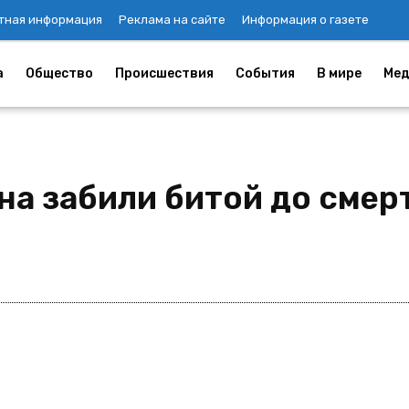
тная информация
Реклама на сайте
Информация о газете
а
Общество
Происшествия
События
В мире
Мед
на забили битой до смер