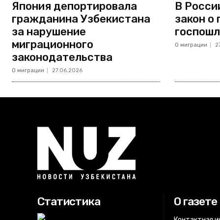
Япония депортировала
В Росси
гражданина Узбекистана
закон о
за нарушение
госпошл
миграционного
О миграции
2
законодательства
О миграции
27.06.2026
Статистика
О газете
Контактная 