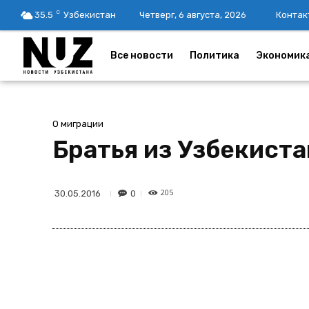
C
35.5
Узбекистан
Четверг, 6 августа, 2026
Контак
Все новости
Политика
Экономик
О миграции
Братья из Узбекиста
205
0
30.05.2016