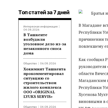
Топ статей за 7 дней
В Магадане вс
Интересная информация
04.08.2026
Республики У
В Ташкенте
причинении тя
возбудили
уголовное дело из-за
повлекшему ег
незаконного сноса
дома
Как сообщил
Общество
06.08.2026
руководителя 
Хокимият Ташкента
области Вячес
прокомментировал
ситуацию со
Магаданским г
строительством
жилого комплекса
Республики Уз
ООО «ORIGINAL
Хусенова Мухт
LYUKS SERVIS»
виновными в с
Общество
04.08.2026