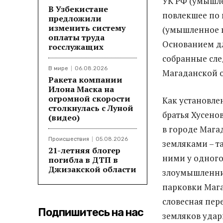
УК РФ (умышле
В Узбекистане
повлекшее по н
предложили
изменить систему
(умышленное п
оплаты труда
Основанием дл
госслужащих
собранные сле
В мире
06.08.2026
Магаданской о
Ракета компании
Илона Маска на
огромной скорости
Как установле
столкнулась с Луной
братья Хусено
(видео)
в городе Мага
Происшествия
05.08.2026
земляками – т
21-летняя блогер
ними у одного
погибла в ДТП в
Джизакской области
злоумышленник
парковки Маг
словесная пер
Подпишитесь на нас
земляков удар