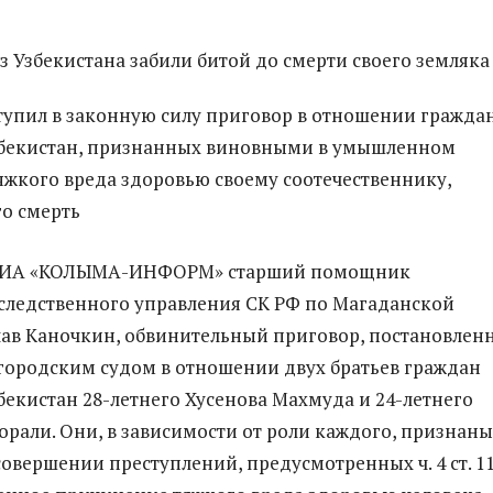
тупил в законную силу приговор в отношении гражда
збекистан, признанных виновными в умышленном
жкого вреда здоровью своему соотечественнику,
о смерть
 РИА «КОЛЫМА-ИНФОРМ» старший помощник
следственного управления СК РФ по Магаданской
лав Каночкин, обвинительный приговор, постановлен
ородским судом в отношении двух братьев граждан
бекистан 28-летнего Хусенова Махмуда и 24-летнего
орали. Они, в зависимости от роли каждого, признаны
овершении преступлений, предусмотренных ч. 4 ст. 1