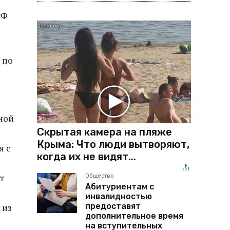
РФ
 по
ной
Скрытая камера на пляже
Крыма: Что люди вытворяют,
я с
когда их не видят...
т
Общество
Абитуриентам с
инвалидностью
предоставят
 из
дополнительное время
на вступительных