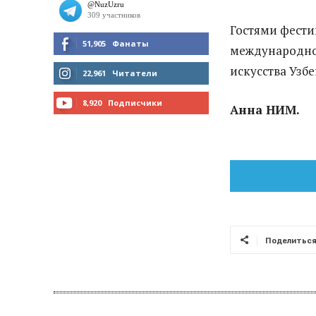
Гостями фести
51,905
Фанаты
международног
искусства Узбе
МНЕ НРАВИТСЯ
22,961
Читатели
ЧИТАТЬ
8,920
Подписчики
Анна НИМ.
ПОДПИСАТЬСЯ
Поделитьс