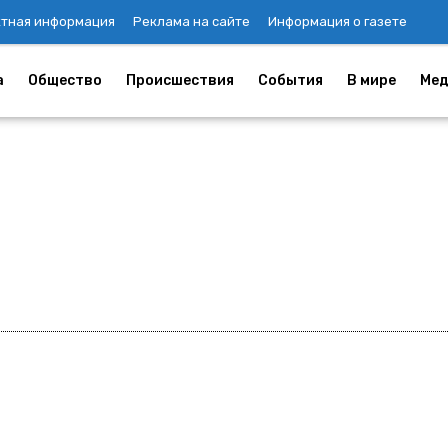
ктная информация
Реклама на сайте
Информация о газете
а
Общество
Происшествия
События
В мире
Мед