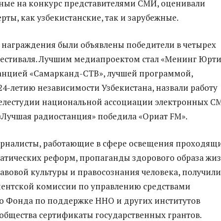
ные на конкурс представителями СМИ, оценивали
рты, как узбекистанские, так и зарубежные.
награждения были объявлены победители в четырех
естиваля. Лучшим медиапроектом стал «Менинг Юрти
анцией «Самарканд-СТВ», лучшей программой,
4-летию независимости Узбекистана, назвали работу
елестудии национальной ассоциации электронных С
Лучшая радиостанция» победила «Ориат FM».
урналисты, работающие в сфере освещения проходящи
атических реформ, пропаганды здорового образа жиз
вовой культуры и правосознания человека, получили
ментской комиссии по управлению средствами
о Фонда по поддержке ННО и других институтов
общества сертификаты государственных грантов.