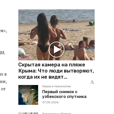
м»,
МИ.
Скрытая камера на пляже
Крыма: Что люди вытворяют,
х в
когда их не видят...
ни,
Наука и технологии
 от
Первый снимок с
узбекского спутника
07.08.2026
Экономика и Бизнес