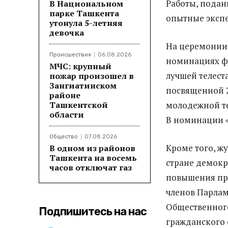
Работы, подан
В Национальном
парке Ташкента
опытные экспе
утонула 5-летняя
девочка
На церемонии 
Происшествия
06.08.2026
номинациях ф
МЧС: крупный
лучшей телест
пожар произошел в
Зангиатинском
посвященной 2
районе
Ташкентской
молодежной т
области
В номинации «
Общество
07.08.2026
Кроме того, ж
В одном из районов
Ташкента на восемь
стране демокр
часов отключат газ
повышения пра
членов Парла
Общественног
Подпишитесь на нас
гражданского 