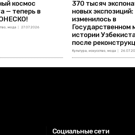
ый космос
370 тысяч экспона
а — теперь в
новых экспозиций:
ЮНЕСКО!
изменилось в
Государственном 
ство, мода
27.07.2026
истории Узбекист
после реконструк
Культура, искусство, мода
26.07.2
Социальные сети