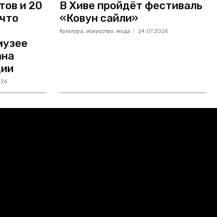
тов и 20
В Хиве пройдёт фестиваль
 что
«Ковун сайли»
Культура, искусство, мода
24.07.2026
музее
ана
ции
026