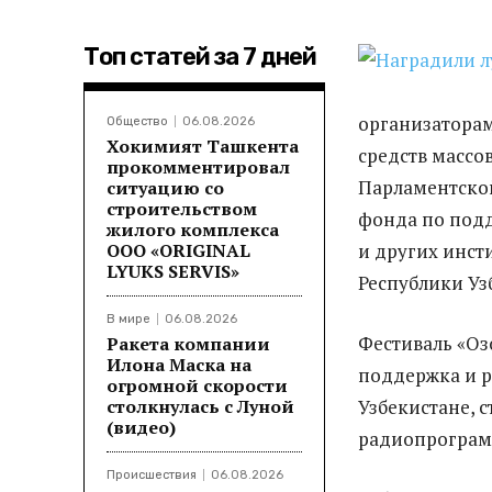
Топ статей за 7 дней
организатора
Общество
06.08.2026
Хокимият Ташкента
средств массо
прокомментировал
Парламентско
ситуацию со
строительством
фонда по под
жилого комплекса
ООО «ORIGINAL
и других инст
LYUKS SERVIS»
Республики Уз
В мире
06.08.2026
Фестиваль «Оз
Ракета компании
Илона Маска на
поддержка и р
огромной скорости
столкнулась с Луной
Узбекистане, с
(видео)
радиопрограм
Происшествия
06.08.2026