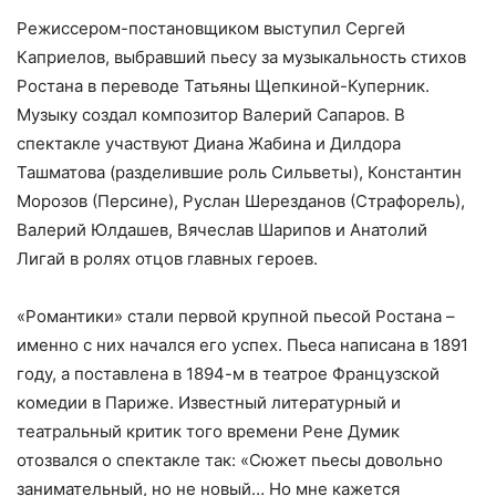
Режиссером-постановщиком выступил Сергей
Каприелов, выбравший пьесу за музыкальность стихов
Ростана в переводе Татьяны Щепкиной-Куперник.
Музыку создал композитор Валерий Сапаров. В
спектакле участвуют Диана Жабина и Дилдора
Ташматова (разделившие роль Сильветы), Константин
Морозов (Персине), Руслан Шерезданов (Страфорель),
Валерий Юлдашев, Вячеслав Шарипов и Анатолий
Лигай в ролях отцов главных героев.
«Романтики» стали первой крупной пьесой Ростана –
именно с них начался его успех. Пьеса написана в 1891
году, а поставлена в 1894-м в театрое Французской
комедии в Париже. Известный литературный и
театральный критик того времени Рене Думик
отозвался о спектакле так: «Сюжет пьесы довольно
занимательный, но не новый… Но мне кажется