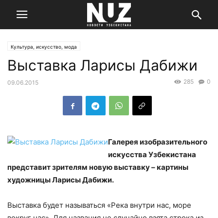
Культура, искусство, мода
Выставка Ларисы Дабижи
285
0
09.06.2015
Галерея изобразительного
искусства Узбекистана
представит зрителям новую выставку – картины
художницы Ларисы Дабижи.
Выставка будет называться «Река внутри нас, море
вокруг нас». Для названия не случайно взята строка из