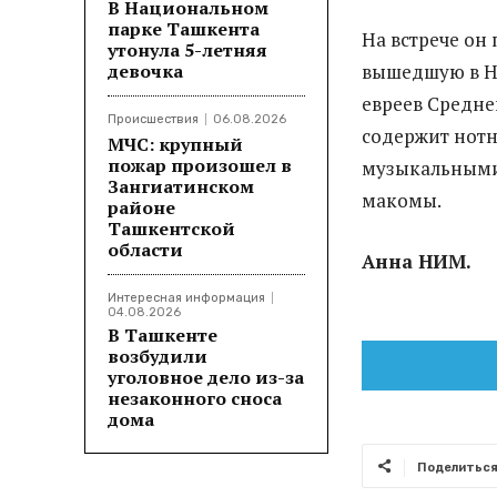
В Национальном
парке Ташкента
На встрече он
утонула 5-летняя
девочка
вышедшую в Н
евреев Средне
Происшествия
06.08.2026
содержит нотн
МЧС: крупный
пожар произошел в
музыкальными 
Зангиатинском
макомы.
районе
Ташкентской
области
Анна НИМ.
Интересная информация
04.08.2026
В Ташкенте
возбудили
уголовное дело из-за
незаконного сноса
дома
Поделитьс