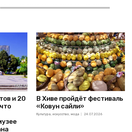
тов и 20
В Хиве пройдёт фестиваль
 что
«Ковун сайли»
Культура, искусство, мода
24.07.2026
музее
ана