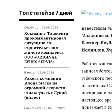
Топ статей за 7 дней
известным м
Общество
06.08.2026
Хокимият Ташкента
Малаковым. Н
прокомментировал
Бахтиер Яку
ситуацию со
строительством
Исмаилов, Ху
жилого комплекса
ООО «ORIGINAL
LYUKS SERVIS»
Работая в анс
записал более
В мире
06.08.2026
узбекского пес
Ракета компании
Илона Маска на
пластинках. С 
огромной скорости
столкнулась с Луной
нотированием 
(видео)
настоящее вре
приезжает в У
Происшествия
06.08.2026