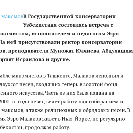
В Государственной консерватории
Узбекистана состоялась встреча с
акомистом, исполнителем и педагогом Эзро
а ней присутствовали ректор консерватории
бов, преподаватели Муножат Юлчиева, Абдухашим
ррият Исраилова и другие.
амбле макомистов в Ташкенте, Малаков исполнил и
 двухсот песен, входящих теперь в золотой фонд
енного искусства. Часть из них была издана на
2000-го года певец ведет работу над собиранием и
макомов, а также религиозных и обрядовых песен. В
мя Эзро Малаков живет в Нью-Йорке, но регулярно
збекистан, продолжая работу.