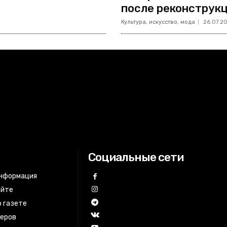
после реконструк
Культура, искусство, мода
26.07.2
Социальные сети
информация
айте
 газете
неров