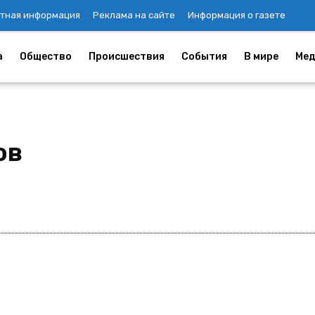
тная информация
Реклама на сайте
Информация о газете
а
Общество
Происшествия
События
В мире
Мед
ов