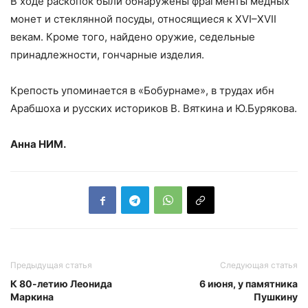
В ходе раскопок были обнаружены фрагменты медных
монет и стеклянной посуды, относящиеся к XVI–XVII
векам. Кроме того, найдено оружие, седельные
принадлежности, гончарные изделия.
Крепость упоминается в «Бобурнаме», в трудах ибн
Арабшоха и русских историков В. Вяткина и Ю.Бурякова.
Анна НИМ.
Предыдущая статья
Следующая статья
К 80-летию Леонида
6 июня, у памятника
Маркина
Пушкину