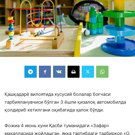
Қашқадарё вилоятида хусусий болалар боғчаси
тарбияланувчиси бўлган 3 ёшли қизалоқ автомобилда
қолдириб кетилгани оқибатида ҳалок бўлди.
Фожиа 4 июнь куни Қасби туманидаги «Зафар»
маҳалласида жойлашган, якка тартибдаги тадбиркор «О.