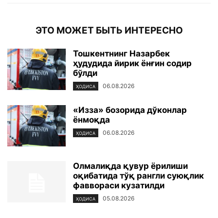
ЭТО МОЖЕТ БЫТЬ ИНТЕРЕСНО
Тошкентнинг Назарбек
ҳудудида йирик ёнғин содир
бўлди
06.08.2026
ҲОДИСА
«Изза» бозорида дўконлар
ёнмоқда
06.08.2026
ҲОДИСА
Олмалиқда қувур ёрилиши
оқибатида тўқ рангли суюқлик
фаввораси кузатилди
05.08.2026
ҲОДИСА