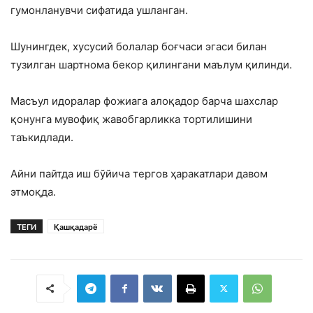
гумонланувчи сифатида ушланган.
Шунингдек, хусусий болалар боғчаси эгаси билан
тузилган шартнома бекор қилингани маълум қилинди.
Масъул идоралар фожиага алоқадор барча шахслар
қонунга мувофиқ жавобгарликка тортилишини
таъкидлади.
Айни пайтда иш бўйича тергов ҳаракатлари давом
этмоқда.
ТЕГИ
Қашқадарё