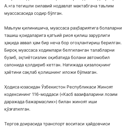
А.»га тегишли оилавий нодавлат мактабгача таълим
муассасасида содир бўлган.
Маълум қилинишича, муассаса раҳбариятига болаларни
ташиш қоидаларига қатъий риоя қилиш зарурлиги
ҳақида аввал ҳам бир неча бор огоҳлантириш берилган.
Бироқ муассаса ходимлари белгиланган талабларни
бузиб, эҳтиётсизлик оқибатида болани автомобил
салонида қолдириб кетган. Натижада қизалоқнинг
ҳаётини сақлаб қолишнинг иложи бўлмаган.
Ҳодиса юзасидан Ўзбекистон Республикаси Жиноят
кодексининг 116-моддаси («Касб вазифаларини лозим
даражада бажармаслик») билан жиноят иши
қўзғатилган.
Тергов доирасида транспорт воситаси ҳайдовчиси