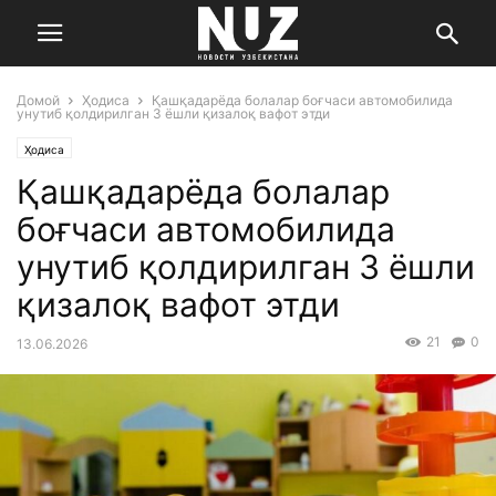
Домой
Ҳодиса
Қашқадарёда болалар боғчаси автомобилида
унутиб қолдирилган 3 ёшли қизалоқ вафот этди
Ҳодиса
Қашқадарёда болалар
боғчаси автомобилида
унутиб қолдирилган 3 ёшли
қизалоқ вафот этди
21
0
13.06.2026