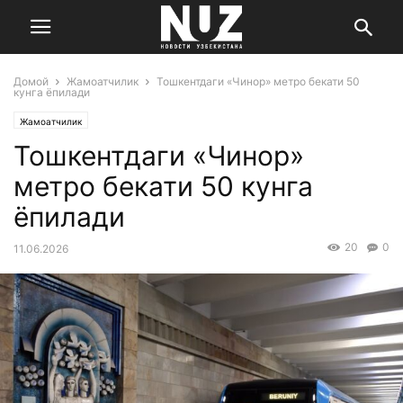
Домой
Жамоатчилик
Тошкентдаги «Чинор» метро бекати 50
кунга ёпилади
Жамоатчилик
Тошкентдаги «Чинор»
метро бекати 50 кунга
ёпилади
20
0
11.06.2026