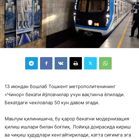
13 июндан бошлаб Тошкент метрополитенининг
«Чинор» бекати йўловчилар учун вақтинча ёпилади.
Бекатдаги чекловлар 50 кун давом этади.
Маълум қилинишича, бу қарор бекатни модернизация
қилиш ишлари билан боғлиқ. Лойиҳа доирасида кириш
ва чиқиш ҳудудлари кенгайтирилади, катта сиғимга эга