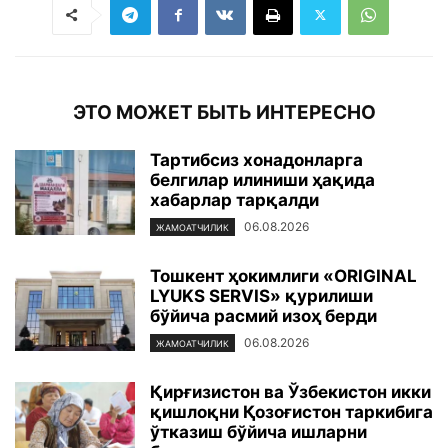
ЭТО МОЖЕТ БЫТЬ ИНТЕРЕСНО
Тартибсиз хонадонларга
белгилар илиниши ҳақида
хабарлар тарқалди
06.08.2026
ЖАМОАТЧИЛИК
Тошкент ҳокимлиги «ORIGINAL
LYUKS SERVIS» қурилиши
бўйича расмий изоҳ берди
06.08.2026
ЖАМОАТЧИЛИК
Қирғизистон ва Ўзбекистон икки
қишлоқни Қозоғистон таркибига
ўтказиш бўйича ишларни