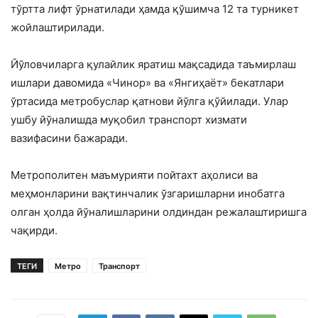
тўртта лифт ўрнатилади ҳамда қўшимча 12 та турникет
жойлаштирилади.
Йўловчиларга қулайлик яратиш мақсадида таъмирлаш
ишлари давомида «Чинор» ва «Янгиҳаёт» бекатлари
ўртасида метробуслар қатнови йўлга қўйилади. Улар
ушбу йўналишда муқобил транспорт хизмати
вазифасини бажаради.
Метрополитен маъмурияти пойтахт аҳолиси ва
меҳмонларини вақтинчалик ўзгаришларни инобатга
олган ҳолда йўналишларини олдиндан режалаштиришга
чақирди.
ТЕГИ
Метро
Транспорт