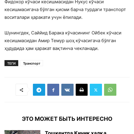
Фидокор кўчаси кесишмасидан Нукус кўчаси
кесишмасигача бўлган қисми барча турдаги транспорт
воситалари ҳаракати учун ёпилади.
Шунингдек, Саййид Барака кўчасининг Ойбек кўчаси
кесишмасидан Амир Темур шоҳ кўчасигача бўлган
ҳудудида ҳам ҳаракат вақтинча чекланади.
ТЕГИ
Транспорт
ЭТО МОЖЕТ БЫТЬ ИНТЕРЕСНО
Тошкентда Кичик ҳалқа