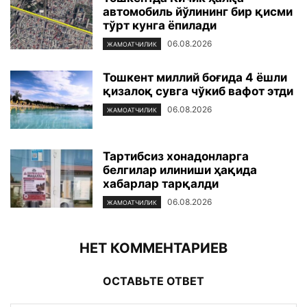
автомобиль йўлининг бир қисми
тўрт кунга ёпилади
06.08.2026
ЖАМОАТЧИЛИК
Тошкент миллий боғида 4 ёшли
қизалоқ сувга чўкиб вафот этди
06.08.2026
ЖАМОАТЧИЛИК
Тартибсиз хонадонларга
белгилар илиниши ҳақида
хабарлар тарқалди
06.08.2026
ЖАМОАТЧИЛИК
НЕТ КОММЕНТАРИЕВ
ОСТАВЬТЕ ОТВЕТ