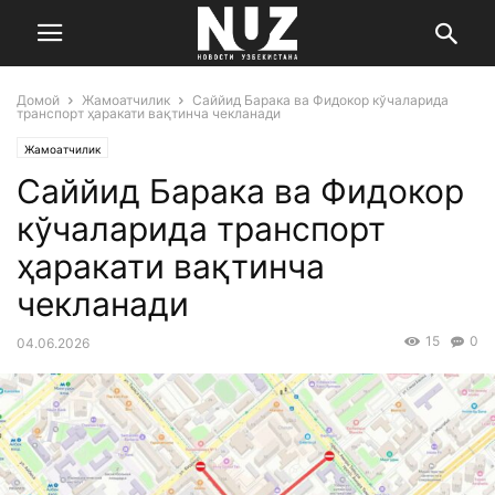
Домой
Жамоатчилик
Саййид Барака ва Фидокор кўчаларида
транспорт ҳаракати вақтинча чекланади
Жамоатчилик
Саййид Барака ва Фидокор
кўчаларида транспорт
ҳаракати вақтинча
чекланади
15
0
04.06.2026