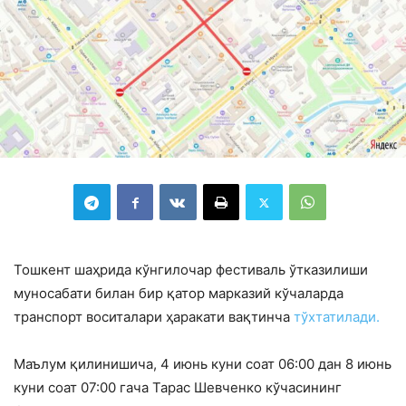
Тошкент шаҳрида кўнгилочар фестиваль ўтказилиши
муносабати билан бир қатор марказий кўчаларда
транспорт воситалари ҳаракати вақтинча
тўхтатилади.
Маълум қилинишича, 4 июнь куни соат 06:00 дан 8 июнь
куни соат 07:00 гача Тарас Шевченко кўчасининг