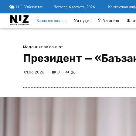
31
C
Узбекистан
Четверг, 6 августа, 2026
Контактная инф
Барча янгликлар
Уч нуқта
Ўзбекистон
Жах
Маданият ва санъат
Президент — «Баъза
26
0
01.06.2026