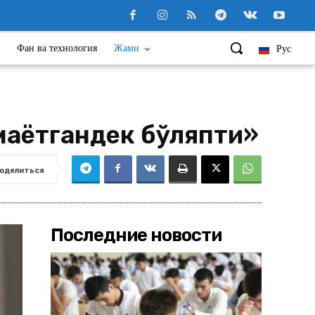
Фан ва технология
Жами
Рус
маётгандек бўляпти»
оделиться
Последние новости