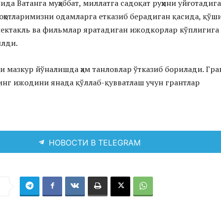
да Ватанга муҳаббат, миллатга садоқат руҳини уйғотадига
лоҳотларимизни одамларга етказиб берадиган қасида, қўш
пектакль ва фильмлар яратадиган ижодкорлар кўплигига
лди.
ли мазкур йўналишда ҳам танловлар ўтказиб борилади. Гра
инг ижодини янада қўллаб-қувватлаш учун грантлар
НОВОСТИ В TELEGRAM
я