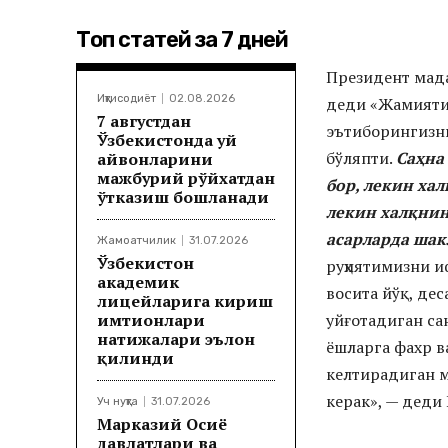
Топ статей за 7 дней
Президент мада
Иқтисодиёт
02.08.2026
деди «Жамиятим
7 августдан
эътиборингизни
Ўзбекистонда уй
бўляпти.
Саҳна
ҳайвонларини
мажбурий рўйхатдан
бор, лекин ха
ўтказиш бошланади
лекин халқнин
асарларда шакл
Жамоатчилик
31.07.2026
Ўзбекистон
руҳиятимизни и
академик
восита йўқ, де
лицейларига кириш
имтиҳонлари
уйғотадиган са
натижалари эълон
ёшларга фахр в
қилинди
келтирадиган м
керак», — деди
Уч нуқта
31.07.2026
Марказий Осиё
давлатлари ва