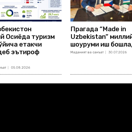
збекистон
Прагада “Made in
й Осиёда туризм
Uzbekistan” милли
ўйича етакчи
шоуруми иш бошла
деб эътироф
Маданият ва санъат
30.07.2026
нъат
05.08.2026