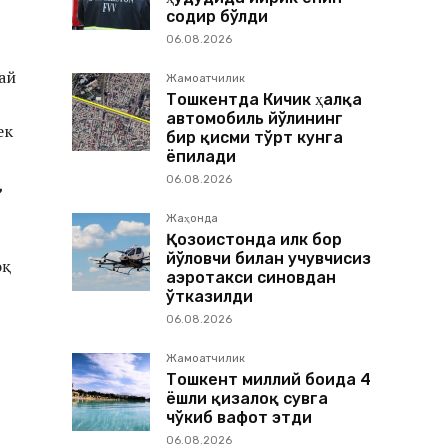
содир бўлди
06.08.2026
ай
Жамоатчилик
Тошкентда Кичик ҳалқа
автомобиль йўлининг
ек
бир қисми тўрт кунга
ёпилади
06.08.2026
,
Жаҳонда
Қозоғистонда илк бор
йўловчи билан учувчисиз
оқ
аэротакси синовдан
ўтказилди
06.08.2026
Жамоатчилик
Тошкент миллий боғида 4
ёшли қизалоқ сувга
чўкиб вафот этди
06.08.2026