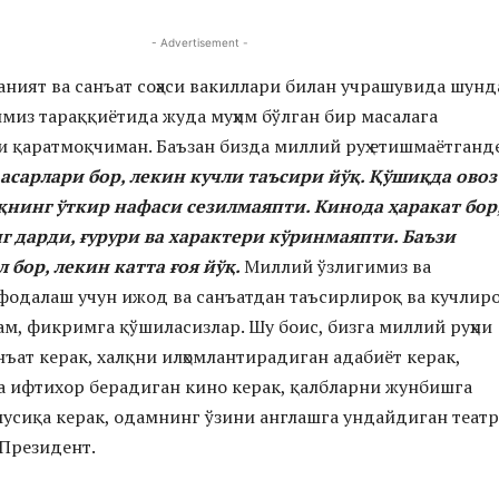
- Advertisement -
ният ва санъат соҳаси вакиллари билан учрашувида шунд
из тараққиётида жуда муҳим бўлган бир масалага
 қаратмоқчиман. Баъзан бизда миллий руҳ етишмаётганд
 асарлари бор, лекин кучли таъсири йўқ. Қўшиқда овоз
лқнинг ўткир нафаси сезилмаяпти. Кинода ҳаракат бор
г дарди, ғурури ва характери кўринмаяпти. Баъзи
 бор, лекин катта ғоя йўқ.
Миллий ўзлигимиз ва
фодалаш учун ижод ва санъатдан таъсирлироқ ва кучлир
сам, фикримга қўшиласизлар. Шу боис, бизга миллий руҳни
нъат керак, халқни илҳомлантирадиган адабиёт керак,
а ифтихор берадиган кино керак, қалбларни жунбишга
усиқа керак, одамнинг ўзини англашга ундайдиган театр
 Президент.