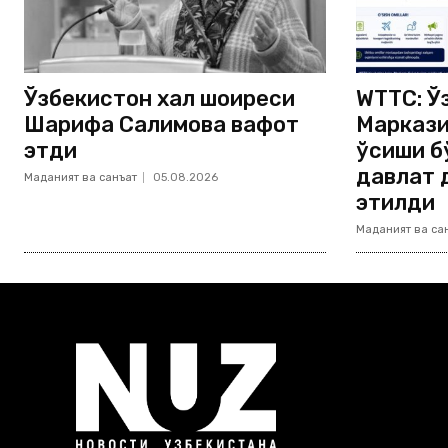
Ўзбекистон халқ шоиреси
WTTC: Ў
Шарифа Салимова вафот
Маркази
этди
ўсиши б
давлат 
Маданият ва санъат
05.08.2026
этилди
Маданият ва са