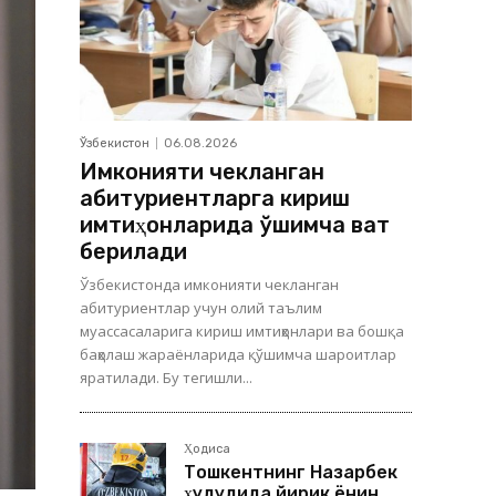
Ўзбекистон
06.08.2026
Имконияти чекланган
абитуриентларга кириш
имтиҳонларида қўшимча вақт
берилади
Ўзбекистонда имконияти чекланган
абитуриентлар учун олий таълим
муассасаларига кириш имтиҳонлари ва бошқа
баҳолаш жараёнларида қўшимча шароитлар
яратилади. Бу тегишли...
Ҳодиса
Тошкентнинг Назарбек
ҳудудида йирик ёнғин