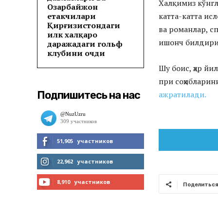
Халқимиз кўнгли
Озарбайжон
етакчилари
катта-катта ис
Қирғизистондаги
ва романлар, с
илк халқаро
ишонч билдири
даражадаги гольф
клубини очди
Шу боис, ҳар йи
при соҳибларин
Подпишитесь на нас
ажратилади.
51,905
участников
МНЕ НРАВИТСЯ
22,962
участников
ЧИТАТЬ
8,910
участников
Поделитьс
ПОДПИСАТЬСЯ