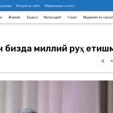
ормация
Реклама на сайте
Информация о газете
он
Жамият
Ҳодиса
Иқтисодиёт
Спорт
Маданият ва санъат
н бизда миллий руҳ етиш
П