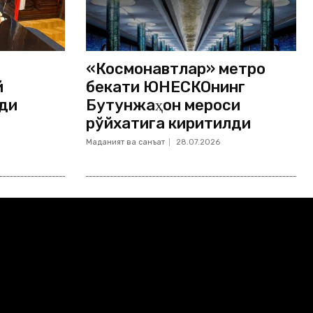
«Космонавтлар» метро
й
бекати ЮНЕСКОнинг
ди
Бутунжаҳон мероси
рўйхатига киритилди
Маданият ва санъат
28.07.2026