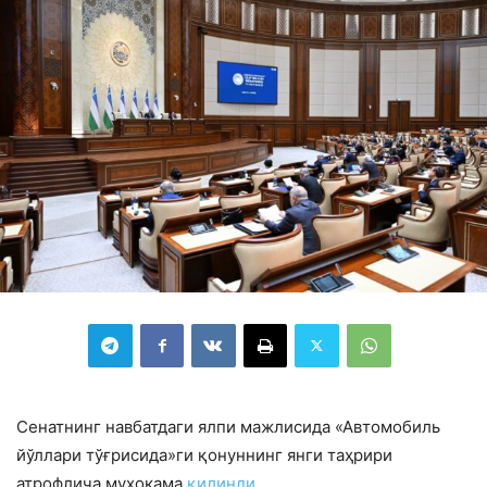
Сенатнинг навбатдаги ялпи мажлисида «Автомобиль
йўллари тўғрисида»ги қонуннинг янги таҳрири
атрофлича муҳокама
қилинди.