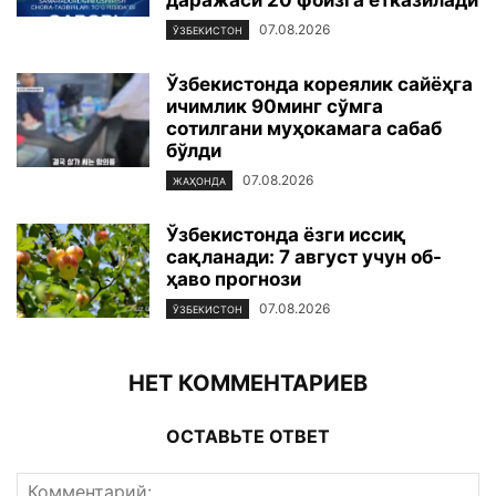
07.08.2026
ЎЗБЕКИСТОН
Ўзбекистонда кореялик сайёҳга
ичимлик 90минг сўмга
сотилгани муҳокамага сабаб
бўлди
07.08.2026
ЖАҲОНДА
Ўзбекистонда ёзги иссиқ
сақланади: 7 август учун об-
ҳаво прогнози
07.08.2026
ЎЗБЕКИСТОН
НЕТ КОММЕНТАРИЕВ
ОСТАВЬТЕ ОТВЕТ