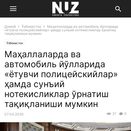
Домой
Ўзбекистон
Маҳаллаларда ва автомобиль йўлларида
«ётувчи полицейскийлар» ҳамда сунъий нотекисликлар ўрнатиш
тақиқланиши мумкин
Ўзбекистон
Маҳаллаларда ва
автомобиль йўлларида
«ётувчи полицейскийлар»
ҳамда сунъий
нотекисликлар ўрнатиш
тақиқланиши мумкин
31
0
07.04.2026