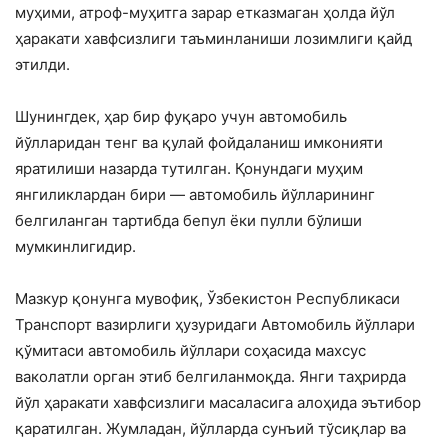
муҳими, атроф-муҳитга зарар етказмаган ҳолда йўл
ҳаракати хавфсизлиги таъминланиши лозимлиги қайд
этилди.
Шунингдек, ҳар бир фуқаро учун автомобиль
йўлларидан тенг ва қулай фойдаланиш имконияти
яратилиши назарда тутилган. Қонундаги муҳим
янгиликлардан бири — автомобиль йўлларининг
белгиланган тартибда бепул ёки пулли бўлиши
мумкинлигидир.
Мазкур қонунга мувофиқ, Ўзбекистон Республикаси
Транспорт вазирлиги ҳузуридаги Автомобиль йўллари
қўмитаси автомобиль йўллари соҳасида махсус
ваколатли орган этиб белгиланмоқда. Янги таҳрирда
йўл ҳаракати хавфсизлиги масаласига алоҳида эътибор
қаратилган. Жумладан, йўлларда сунъий тўсиқлар ва