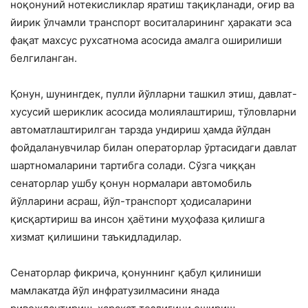
ноқонуний нотекисликлар яратиш тақиқланади, оғир ва
йирик ўлчамли транспорт воситаларининг ҳаракати эса
фақат махсус рухсатнома асосида амалга оширилиши
белгиланган.
Қонун, шунингдек, пулли йўлларни ташкил этиш, давлат-
хусусий шериклик асосида молиялаштириш, тўловларни
автоматлаштирилган тарзда ундириш ҳамда йўлдан
фойдаланувчилар билан операторлар ўртасидаги давлат
шартномаларини тартибга солади. Сўзга чиққан
сенаторлар ушбу қонун нормалари автомобиль
йўлларини асраш, йўл-транспорт ҳодисаларини
қисқартириш ва инсон ҳаётини муҳофаза қилишга
хизмат қилишини таъкидладилар.
Сенаторлар фикрича, қонуннинг қабул қилиниши
мамлакатда йўл инфратузилмасини янада