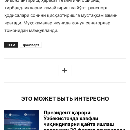
ривожлантириш, ҳаракат тезлигини ошириш,
тирбандликларни камайтириш ва йўл-транспорт
ҳодисалари сонини қисқартиришга мустаҳкам замин
яратади. Муҳокамалар якунида қонун сенаторлар
томонидан маъқулланди.
ТЕГИ
Транспорт
ЭТО МОЖЕТ БЫТЬ ИНТЕРЕСНО
Президент қарори:
Ўзбекистонда хавфли
чиқиндиларни қайта ишлаш
даражаси 20 фоизга етказилади