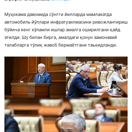
Муҳокама давомида сўнгги йилларда мамлакатда
автомобиль йўллари инфратузилмасини ривожлантириш
бўйича кенг кўламли ишлар амалга оширилгани қайд
этилди. Шу билан бирга, амалдаги қонун замонавий
талабларга тўлиқ жавоб бермаётгани таъкидланди.