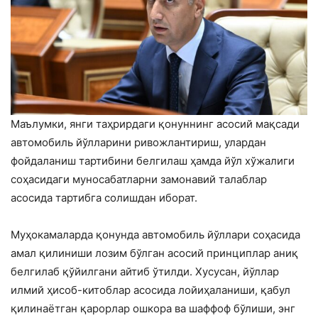
Маълумки, янги таҳрирдаги қонуннинг асосий мақсади
автомобиль йўлларини ривожлантириш, улардан
фойдаланиш тартибини белгилаш ҳамда йўл хўжалиги
соҳасидаги муносабатларни замонавий талаблар
асосида тартибга солишдан иборат.
Муҳокамаларда қонунда автомобиль йўллари соҳасида
амал қилиниши лозим бўлган асосий принциплар аниқ
белгилаб қўйилгани айтиб ўтилди. Хусусан, йўллар
илмий ҳисоб-китоблар асосида лойиҳаланиши, қабул
қилинаётган қарорлар ошкора ва шаффоф бўлиши, энг