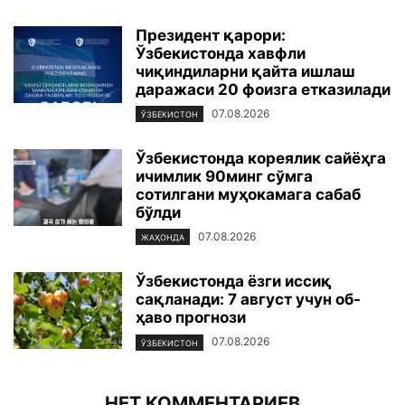
Президент қарори:
Ўзбекистонда хавфли
чиқиндиларни қайта ишлаш
даражаси 20 фоизга етказилади
07.08.2026
ЎЗБЕКИСТОН
Ўзбекистонда кореялик сайёҳга
ичимлик 90минг сўмга
сотилгани муҳокамага сабаб
бўлди
07.08.2026
ЖАҲОНДА
Ўзбекистонда ёзги иссиқ
сақланади: 7 август учун об-
ҳаво прогнози
07.08.2026
ЎЗБЕКИСТОН
НЕТ КОММЕНТАРИЕВ