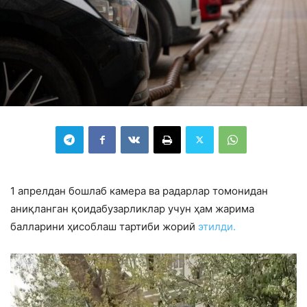
1 апрелдан бошлаб камера ва радарлар томонидан
аниқланган қоидабузарликлар учун ҳам жарима
балларини ҳисоблаш тартиби жорий
этилди.