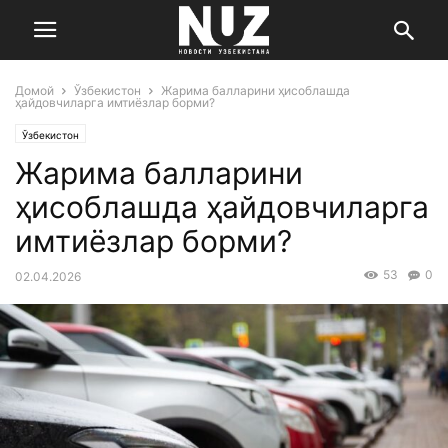
Домой
Ўзбекистон
Жарима балларини ҳисоблашда
ҳайдовчиларга имтиёзлар борми?
Ўзбекистон
Жарима балларини
ҳисоблашда ҳайдовчиларга
имтиёзлар борми?
53
0
02.04.2026