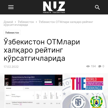
Домой
Ўзбекистон
Ўзбекистон ОТМлари халқаро рейтинг
кўрсатгичларида
Ўзбекистон
Ўзбекистон ОТМлари
халқаро рейтинг
кўрсатгичларида
194
0
17.02.2022