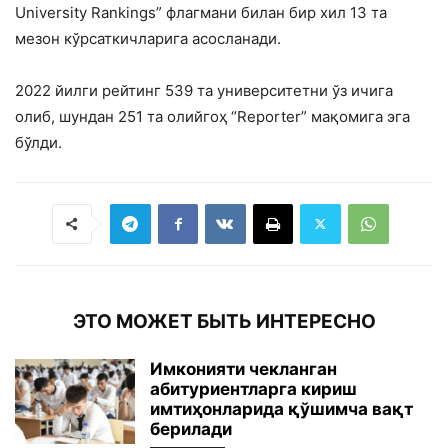
University Rankings” флагмани билан бир хил 13 та
мезон кўрсаткичларига асосланади.
2022 йилги рейтинг 539 та университетни ўз ичига
олиб, шундан 251 та олийгоҳ “Reportеr” мақомига эга
бўлди.
ЭТО МОЖЕТ БЫТЬ ИНТЕРЕСНО
Имконияти чекланган
абитуриентларга кириш
имтиҳонларида қўшимча вақт
берилади