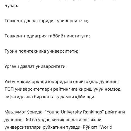
Булар:
Тошкент давлат юридик университети;
Тошкент педиатрия тиббиёт институти;
Турин политехника университети;
Урганч давлат университети.
Ушбу мақом орқали юқоридаги олийгоҳлар дунёнинг
ТОП университетлари рейтингига кириш учун номзод
сифатида яна бир катта қадамни қўйишди.
Маълумот ўрнида, “Young University Rankings” рейтинги
дунёнинг 50 ва ундан кичик ёшдаги энг яхши
университетлари рўйхатини тузади. Рўйхат “World