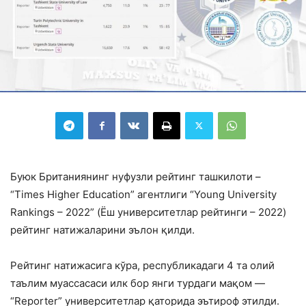
Буюк Британиянинг нуфузли рейтинг ташкилоти –
“Times Highеr Education” агентлиги “Young University
Rankings – 2022” (Ёш университетлар рейтинги – 2022)
рейтинг натижаларини эълон қилди.
Рейтинг натижасига кўра, республикадаги 4 та олий
таълим муассасаcи илк бор янги турдаги мақом —
“Reportеr” университетлар қаторида эътироф этилди.