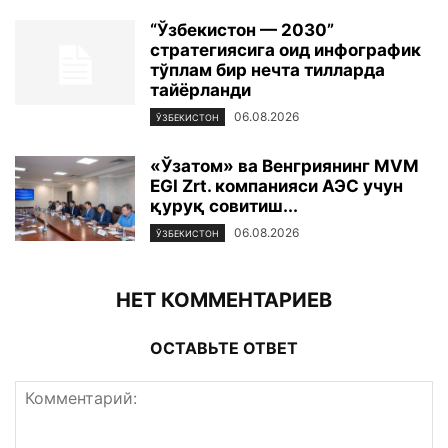
“Ўзбекистон — 2030”
стратегиясига оид инфографик
тўплам бир нечта тилларда
тайёрланди
06.08.2026
ЎЗБЕКИСТОН
«Ўзатом» ва Венгриянинг MVM
EGI Zrt. компанияси АЭС учун
қуруқ совитиш...
06.08.2026
ЎЗБЕКИСТОН
НЕТ КОММЕНТАРИЕВ
ОСТАВЬТЕ ОТВЕТ