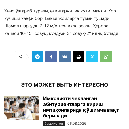
Ҳаво ўзгариб туради, ёғингарчилик кутилмайди. Қор
кўчиши хавфи бор. Баъзи жойларга туман тушади.
Шамол шарқдан 7-12 м/с тезликда эсади. Ҳарорат
кечаси 10-15° совуқ, кундузи 3° совуқ-2° илиқ бўлади.
ЭТО МОЖЕТ БЫТЬ ИНТЕРЕСНО
Имконияти чекланган
абитуриентларга кириш
имтиҳонларида қўшимча вақт
берилади
06.08.2026
ЎЗБЕКИСТОН