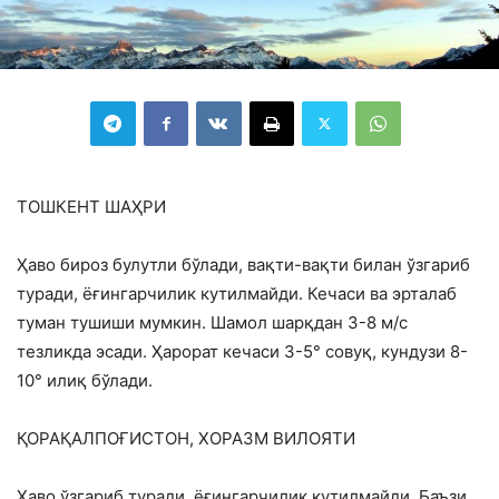
ТОШКEНТ ШАҲРИ
Ҳаво бироз булутли бўлади, вақти-вақти билан ўзгариб
туради, ёғингарчилик кутилмайди. Кечаси ва эрталаб
туман тушиши мумкин. Шамол шарқдан 3-8 м/с
тезликда эсади. Ҳарорат кечаси 3-5° совуқ, кундузи 8-
10° илиқ бўлади.
ҚОРАҚАЛПОҒИСТОН, ХОРАЗМ ВИЛОЯТИ
Ҳаво ўзгариб туради, ёғингарчилик кутилмайди. Баъзи