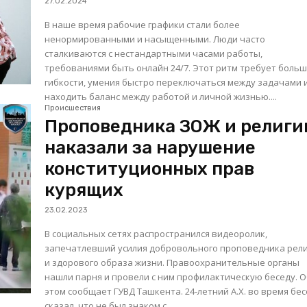
27.02.2024
В наше время рабочие графики стали более
ненормированными и насыщенными. Люди часто
сталкиваются с нестандартными часами работы,
требованиями быть онлайн 24/7. Этот ритм требует боль
гибкости, умения быстро переключаться между задачами 
находить баланс между работой и личной жизнью....
Происшествия
Проповедника ЗОЖ и религи
наказали за нарушение
конституционных прав
курящих
23.02.2023
В социальных сетях распространился видеоролик,
запечатлевший усилия добровольного проповедника рел
и здорового образа жизни. Правоохранительные органы
нашли парня и провели с ним профилактическую беседу. 
этом сообщает ГУВД Ташкента. 24-летний А.Х. во время беседы
сказал, что не был знаком с...