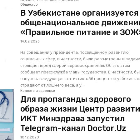
Общество
В Узбекистане организуется
общенациональное движени
«Правильное питание и ЗОЖ
14.02.2023
На совещании у президента, посвященном развитию
социальных сфер, в частности, были рассмотрены и задачи
стоящие перед сферой здравоохранения. Об это этом
сообщает пресс-служба главы государства. В частности, была
озвучена следующая статистика: 56 процентов узбекиста
страдают от лишнего веса, а у...
Красота и здоровье
Для пропаганды здорового
образа жизни Центр развит
ИКТ Минздрава запустил
Telegram-канал Doctor.Uz
10.12.2020