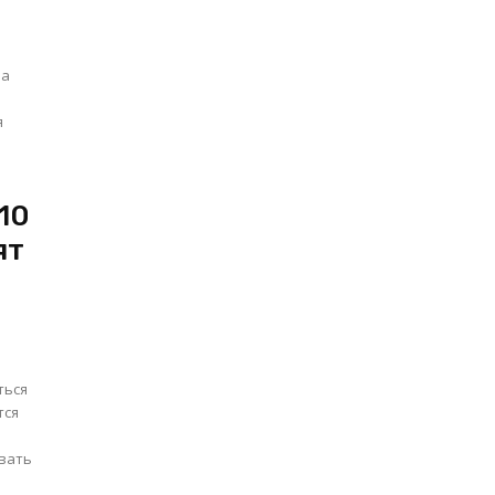
за
я
10
ят
ться
ивать