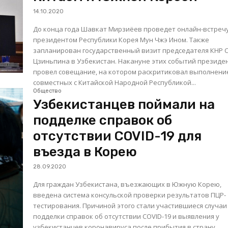
14.10.2020
До конца года Шавкат Мирзиёев проведет онлайн-встречу
президентом Республики Корея Мун Чжэ Ином. Также
запланирован государственный визит председателя КНР 
Цзиньпина в Узбекистан. Накануне этих событий президе
провел совещание, на котором раскритиковал выполнени
совместных с Китайской Народной Республикой...
Общество
Узбекистанцев поймали на
подделке справок об
отсутствии COVID-19 для
въезда в Корею
28.09.2020
Для граждан Узбекистана, въезжающих в Южную Корею,
введена система консульской проверки результатов ПЦР-
тестирования. Причиной этого стали участившиеся случаи
подделки справок об отсутствии COVID-19 и выявления у
узбекистанцев коронавируса после прибытия в страну.