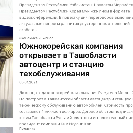
Президентом Республики Узбекистан Шавкатом Мирзиёе
Президентом Республики Корея Мун Чжэ Ином в формате
видеоконференции. В повестку дня переговоров включены
актуальные вопросы развития двусторонних отношений
особого...
Экономика и Бизнес
Южнокорейская компания
открывает в Ташобласти
автоцентр и станцию
техобслуживания
05.01.2021
До конца года южнокорейская компания Evergreen Motors 
Ltd построит в Ташкентской области автоцентр и станцию
техническому обслуживанию автомобилей. Стоимость пр
составляет 1 миллион долларов. Договор об этом подписали
хоким Ташобласти Рустам Холматов и исполнительный виц
президент компании Ким Икдонг. Как...
Политика