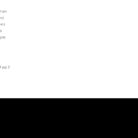
стан
из
дов
 из 7