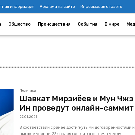
тная информация
Реклама на сайте
Информация о газете
а
Общество
Происшествия
События
В мире
Мед
Политика
Шавкат Мирзиёев и Мун Чжэ
Ин проведут онлайн-саммит
27.01.2021
В соответствии с ранее достигнутыми договоренностями 
высшем уровне, 28 января состоится встреча между