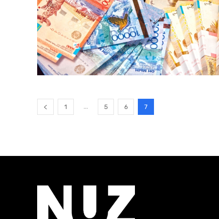
...
1
5
6
7