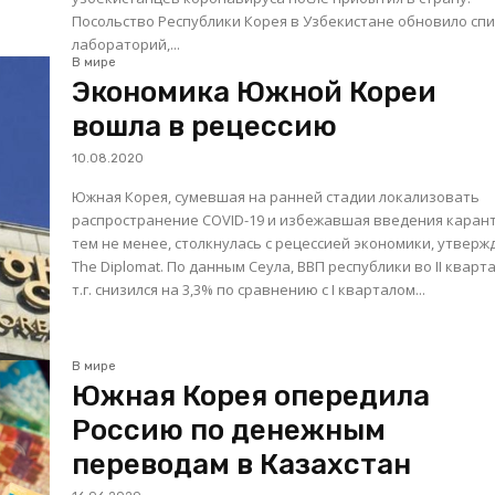
Посольство Республики Корея в Узбекистане обновило сп
лабораторий,...
В мире
Экономика Южной Кореи
вошла в рецессию
10.08.2020
Южная Корея, сумевшая на ранней стадии локализовать
распространение COVID-19 и избежавшая введения каран
тем не менее, столкнулась с рецессией экономики, утверж
The Diplomat. По данным Сеула, ВВП республики во II квартале
т.г. снизился на 3,3% по сравнению с I кварталом...
В мире
Южная Корея опередила
Россию по денежным
переводам в Казахстан