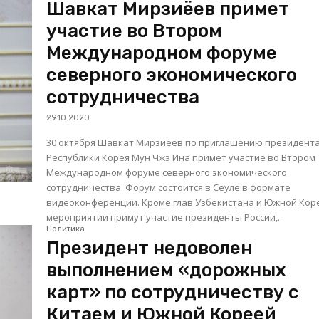
Шавкат Мирзиёев примет
участие во Втором
Международном форуме
северного экономического
сотрудничества
29.10.2020
30 октября Шавкат Мирзиёев по приглашению президент
Республики Корея Мун Чжэ Ина примет участие во Втором
Международном форуме северного экономического
сотрудничества. Форум состоится в Сеуле в формате
видеоконференции. Кроме глав Узбекистана и Южной Кореи, в
мероприятии примут участие президенты России,...
Политика
Президент недоволен
выполнением «дорожных
карт» по сотрудничеству с
Китаем и Южной Кореей