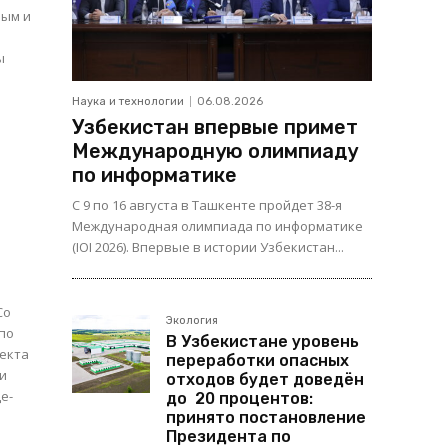
вым и
Наука и технологии
06.08.2026
Узбекистан впервые примет
Международную олимпиаду
по информатике
С 9 по 16 августа в Ташкенте пройдет 38-я
Международная олимпиада по информатике
(IOI 2026). Впервые в истории Узбекистан...
Cо
Экология
 по
В Узбекистане уровень
оекта
переработки опасных
отходов будет доведён
е-
до 20 процентов:
принято постановление
Президента по