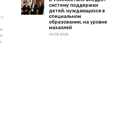
систему поддержки
детей, нуждающихся в
специальном
 с
образовании, на уровне
махаллей
Си
06.08.2026
нт
е