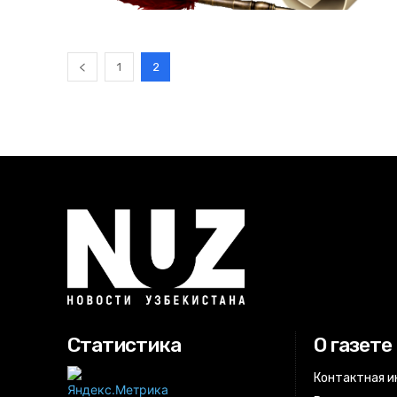
1
2
Статистика
О газете
Контактная 