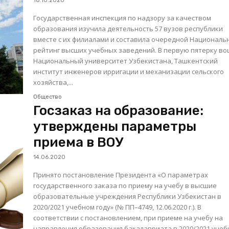
18.10.2020
Государственная инспекция по надзору за качеством
образования изучила деятельность 57 вузов республики
вместе с их филиалами и составила очередной Националь
рейтинг высших учебных заведений. В первую пятерку в
Национальный университет Узбекистана, Ташкентский
институт инженеров ирригации и механизации сельского
хозяйства,...
Общество
Госзаказ на образование:
утверждены параметры
приема в ВОУ
14.06.2020
Принято постановление Президента «О параметрах
государственного заказа по приему на учебу в высшие
образовательные учреждения Республики Узбекистан в
2020/2021 учебном году» (№ ПП–4749, 12.06.2020 г.). В
соответствии с постановлением, при приеме на учебу на
направления образования бакалавриата в 2020/2021 учебн