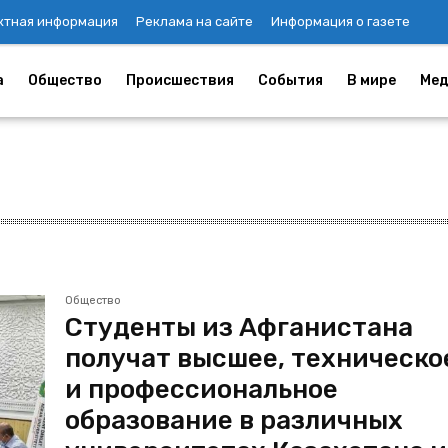
ктная информация
Реклама на сайте
Информация о газете
а
Общество
Происшествия
События
В мире
Мед
Общество
Студенты из Афганистана
получат высшее, техническо
и профессиональное
образование в различных