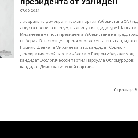
президента от УзЛиДеП
07.08.2021
Либерально-демократическая партия Узбекистана (УзЛиД
августа провела пленум, выдвинув кандидатуру Шавката
Мирзиёева на пост президента Узбекистана на предстоя
выборах. В настоящее время определены пять кандидатов.
Помимо Шавката Мирзиёева, это: кандидат Социал-
демократической партии «Адолат» Бахром Абдухалимов;
кандидат Экологической партии Нарзулла Обломуродов;
кандидат Демократической партии...
Страница 8 