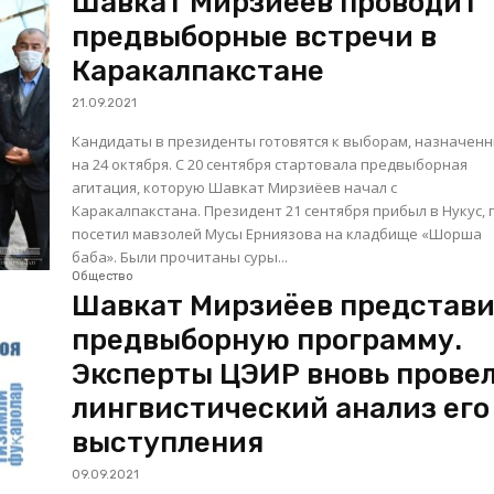
Шавкат Мирзиёев проводит
предвыборные встречи в
Каракалпакстане
21.09.2021
Кандидаты в президенты готовятся к выборам, назначен
на 24 октября. С 20 сентября стартовала предвыборная
агитация, которую Шавкат Мирзиёев начал с
Каракалпакстана. Президент 21 сентября прибыл в Нукус, где
посетил мавзолей Мусы Ерниязова на кладбище «Шорша
баба». Были прочитаны суры...
Общество
Шавкат Мирзиёев представ
предвыборную программу.
Эксперты ЦЭИР вновь прове
лингвистический анализ его
выступления
09.09.2021