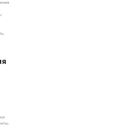
нения
ы
ть
ия
ики
енты.