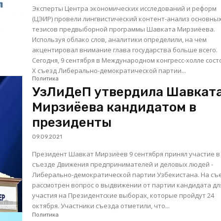
Эксперты Центра экономических исследований и реформ
(ЦЭИР) провели лингвистический контент-анализ основны
тезисов предвыборной программы Шавката Мирзиёева.
Используя облако слов, аналитики определили, на чем
акцентировал внимание глава государства больше всего.
Сегодня, 9 сентября в Международном конгресс-холле сост
X съезд Либерально-демократической партии...
Политика
УзЛиДеП утвердила Шавкат
Мирзиёева кандидатом в
президенты
09.09.2021
Президент Шавкат Мирзиёев 9 сентября принял участие в
съезде Движения предпринимателей и деловых людей -
Либерально-демократической партии Узбекистана. На съезде
рассмотрен вопрос о выдвижении от партии кандидата дл
участия на Президентские выборах, которые пройдут 24
октября. Участники съезда отметили, что...
Политика