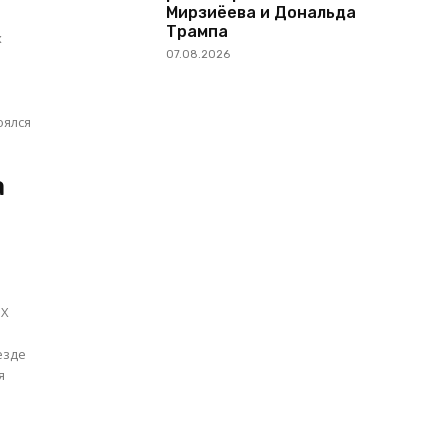
Мирзиёева и Дональда
Трампа
х
07.08.2026
оялся
а
 X
я