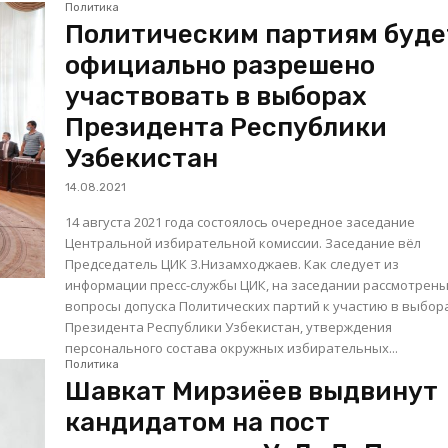
Политика
Политическим партиям буде
официально разрешено
участвовать в выборах
Президента Республики
Узбекистан
14.08.2021
14 августа 2021 года состоялось очередное заседание
Центральной избирательной комиссии. Заседание вёл
Председатель ЦИК З.Низамходжаев. Как следует из
информации пресс-службы ЦИК, на заседании рассмотрен
вопросы допуска Политических партий к участию в выбор
Президента Республики Узбекистан, утверждения
персонального состава окружных избирательных...
Политика
Шавкат Мирзиёев выдвинут
кандидатом на пост