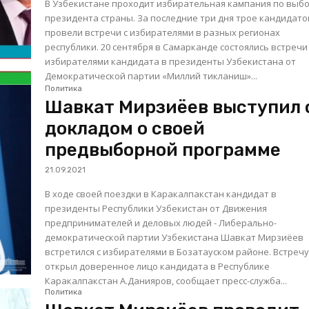
В Узбекистане проходит избирательная кампания по выб
президента страны. За последние три дня трое кандидато
провели встречи с избирателями в разных регионах
республики. 20 сентября в Самарканде состоялись встречи с
избирателями кандидата в президенты Узбекистана от
Демократической партии «Миллий тикланиш»...
Политика
Шавкат Мирзиёев выступил 
докладом о своей
предвыборной программе
21.09.2021
В ходе своей поездки в Каракалпакстан кандидат в
президенты Республики Узбекистан от Движения
предпринимателей и деловых людей - Либерально-
демократической партии Узбекистана Шавкат Мирзиёев
встретился с избирателями в Бозатауском районе. Встречу
открыл доверенное лицо кандидата в Республике
Каракалпакстан А.Данияров, сообщает пресс-служба...
Политика