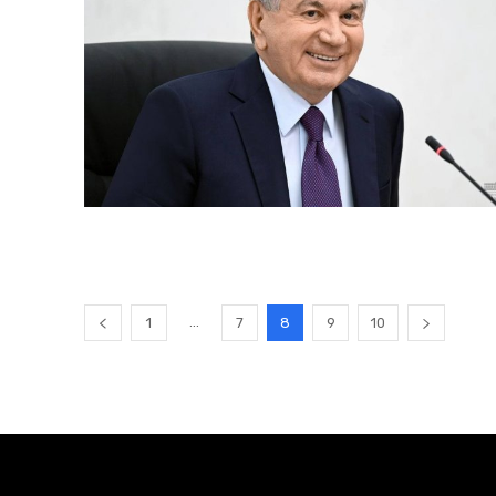
...
1
7
8
9
10