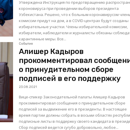
Утверждена Инструкция по предотвращению распростра
короновируса при проведении выборов президента
Узбекистана. Решено, что к больным коронавирусом член
комиссии придут на дом, а в COVID-центрах будут созданы
избирательные участки. Члены избирательной комиссии,
избиратели, наблюдатели и журналисты обязаны соблюда
карантинные меры. Все...
События
Алишер Кадыров
прокомментировал сообщен
о принудительном сборе
подписей в его поддержку
23.08.2021
Вице-спикер Законодательной палаты Алишер Кадыров
прокомментировал сообщения о принудительном сборе
подписей за выдвижение его в президенты. В настоящее
время партии должны собрать в восьми областях республ
подписные листы в поддержку своего кандидата в презид
Сбор подписей ведется сугубо добровольно, любое...