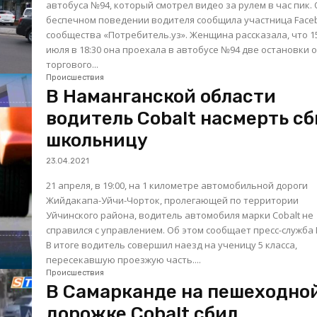
автобуса №94, который смотрел видео за рулем в час пик. О
беспечном поведении водителя сообщила участница Face
сообщества «Потребитель.уз». Женщина рассказала, что 1
июля в 18:30 она проехала в автобусе №94 две остановки 
торгового...
Происшествия
В Наманганской области
водитель Cobalt насмерть с
школьницу
23.04.2021
21 апреля, в 19:00, на 1 километре автомобильной дороги
Жийдакапа-Уйчи-Чорток, пролегающей по территории
Уйчинского района, водитель автомобиля марки Cobalt не
справился с управлением. Об этом сообщает пресс-служба
В итоге водитель совершил наезд на ученицу 5 класса,
пересекавшую проезжую часть....
Происшествия
В Самарканде на пешеходно
дорожке Cobalt сбил