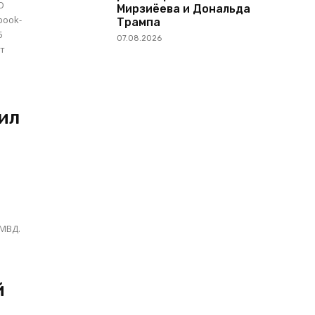
Мирзиёева и Дональда
book-
Трампа
5
07.08.2026
от
бил
 МВД.
й