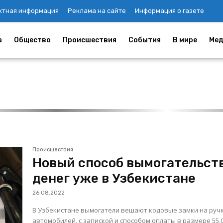
ктная информация
Реклама на сайте
Информация о газете
а
Общество
Происшествия
События
В мире
Мед
Происшествия
Новый способ вымогательст
денег уже в Узбекистане
26.08.2022
В Узбекистане вымогатели вешают кодовые замки на руч
автомобилей, с запиской и способом оплаты в размере 55.