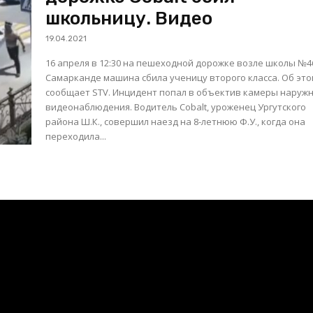
школьницу. Видео
19.04.2021
16 апреля в 12:30 на пешеходной дорожке возле школы №4
Самарканде машина сбила ученицу второго класса. Об эт
сообщает STV. Инцидент попал в объектив камеры наруж
видеонаблюдения. Водитель Cobalt, уроженец Ургутского
района Ш.К., совершил наезд на 8-летнюю Ф.У., когда она
переходила...