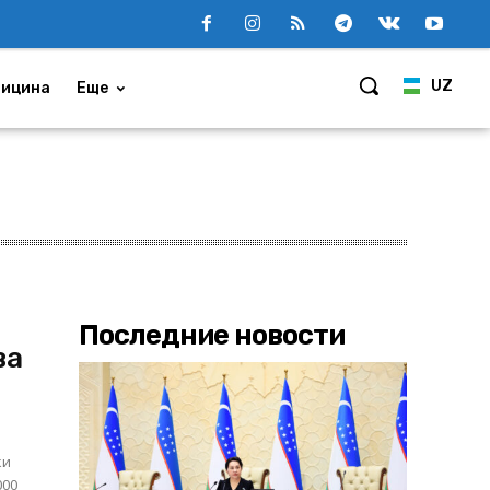
UZ
ицина
Еще
Последние новости
ва
ки
000