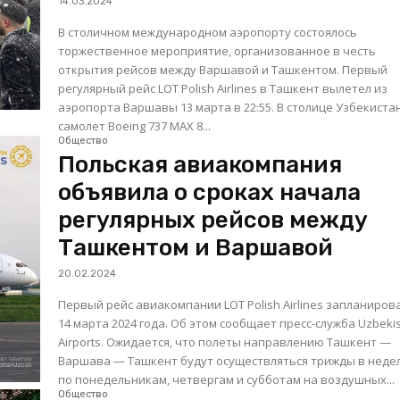
14.03.2024
В столичном международном аэропорту состоялось
торжественное мероприятие, организованное в честь
открытия рейсов между Варшавой и Ташкентом. Первый
регулярный рейс LOT Polish Airlines в Ташкент вылетел из
аэропорта Варшавы 13 марта в 22:55. В столице Узбекиста
самолет Boeing 737 MAX 8...
Общество
Польская авиакомпания
объявила о сроках начала
регулярных рейсов между
Ташкентом и Варшавой
20.02.2024
Первый рейс авиакомпании LOT Polish Airlines запланиров
14 марта 2024 года. Об этом сообщает пресс-служба Uzbeki
Airports. Ожидается, что полеты направлению Ташкент —
Варшава — Ташкент будут осуществляться трижды в нед
по понедельникам, четвергам и субботам на воздушных...
Общество