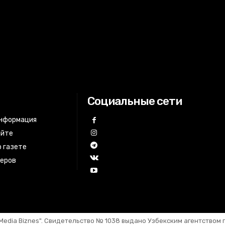
Социальные сети
информация
айте
 газете
неров
Media Biznes". Свидетельство №
1
03
8
выдано Узбекским агентством 