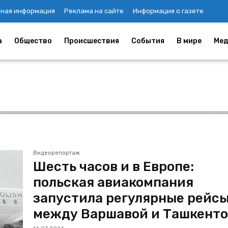
тная информация
Реклама на сайте
Информация о газете
а
Общество
Происшествия
События
В мире
Мед
Видеорепортаж
Шесть часов и в Европе:
польская авиакомпания
запустила регулярные рейс
между Варшавой и Ташкент