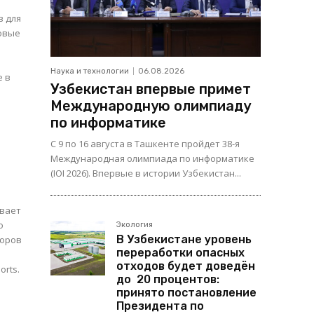
в для
новые
Наука и технологии
06.08.2026
Узбекистан впервые примет
Международную олимпиаду
по информатике
С 9 по 16 августа в Ташкенте пройдет 38-я
Международная олимпиада по информатике
(IOI 2026). Впервые в истории Узбекистан...
ивает
о
Экология
В Узбекистане уровень
воров
переработки опасных
отходов будет доведён
orts.
до 20 процентов:
принято постановление
Президента по