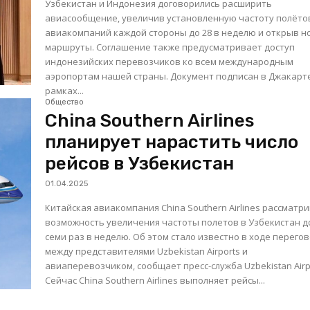
Узбекистан и Индонезия договорились расширить
авиасообщение, увеличив установленную частоту полёто
авиакомпаний каждой стороны до 28 в неделю и открыв 
маршруты. Соглашение также предусматривает доступ
индонезийских перевозчиков ко всем международным
аэропортам нашей страны. Документ подписан в Джакарте в
рамках...
Общество
China Southern Airlines
планирует нарастить число
рейсов в Узбекистан
01.04.2025
Китайская авиакомпания China Southern Airlines рассматр
возможность увеличения частоты полетов в Узбекистан д
семи раз в неделю. Об этом стало известно в ходе перего
между представителями Uzbekistan Airports и
авиаперевозчиком, сообщает пресс-служба Uzbekistan Airp
Сейчас China Southern Airlines выполняет рейсы...