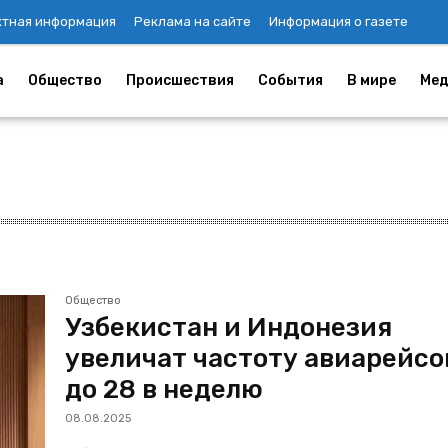
ктная информация
Реклама на сайте
Информация о газете
а
Общество
Происшествия
События
В мире
Мед
Общество
Узбекистан и Индонезия
увеличат частоту авиарейсо
до 28 в неделю
08.08.2025