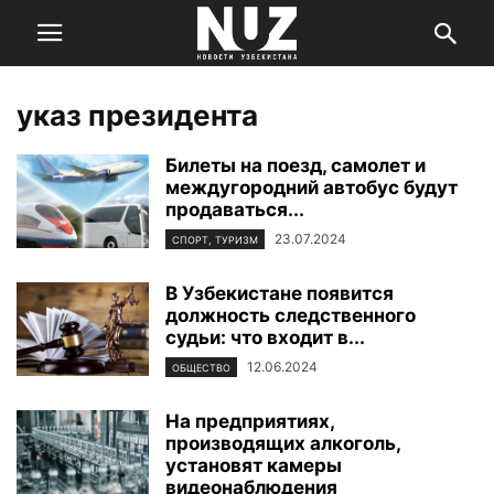
указ президента
Билеты на поезд, самолет и
междугородний автобус будут
продаваться...
23.07.2024
СПОРТ, ТУРИЗМ
В Узбекистане появится
должность следственного
судьи: что входит в...
12.06.2024
ОБЩЕСТВО
На предприятиях,
производящих алкоголь,
установят камеры
видеонаблюдения