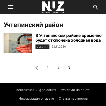
Учтепинский район
В Учтепинском районе временно
будет отключена холодная вода
23.11.2020
СОБЫТИЯ
1
2
3
Контактная информация
Реклама на сайте
Информация о газете
Статьи партнеров