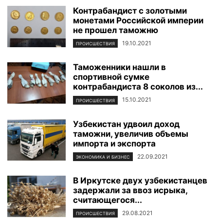
Контрабандист с золотыми
монетами Российской империи
не прошел таможню
19.10.2021
ПРОИСШЕСТВИЯ
Таможенники нашли в
спортивной сумке
контрабандиста 8 соколов из...
15.10.2021
ПРОИСШЕСТВИЯ
Узбекистан удвоил доход
таможни, увеличив объемы
импорта и экспорта
22.09.2021
ЭКОНОМИКА И БИЗНЕС
В Иркутске двух узбекистанцев
задержали за ввоз исрыка,
считающегося...
29.08.2021
ПРОИСШЕСТВИЯ