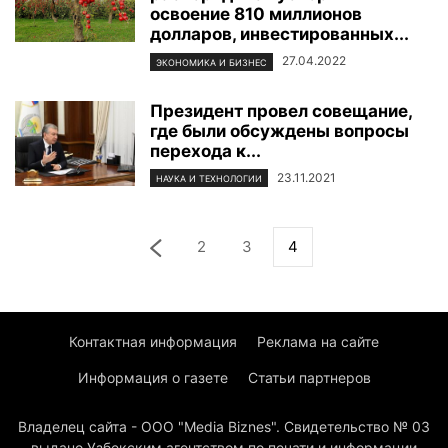
освоение 810 миллионов
долларов, инвестированных...
27.04.2022
ЭКОНОМИКА И БИЗНЕС
Президент провел совещание,
где были обсуждены вопросы
перехода к...
23.11.2021
НАУКА И ТЕХНОЛОГИИ
2
3
4
Контактная информация
Реклама на сайте
Информация о газете
Статьи партнеров
Владелец сайта - ООО "Media Biznes". Свидетельство № 03
выдано Узбекским агентством по печати и информации