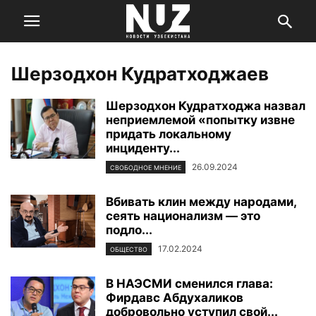
Шерзодхон Кудратходжаев
Шерзодхон Кудратходжа назвал
неприемлемой «попытку извне
придать локальному
инциденту...
26.09.2024
СВОБОДНОЕ МНЕНИЕ
Вбивать клин между народами,
сеять национализм — это
подло...
17.02.2024
ОБЩЕСТВО
В НАЭСМИ сменился глава:
Фирдавс Абдухаликов
добровольно уступил свой...