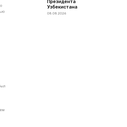
Президента
 о
Узбекистана
щью
08.08.2026
был
лем