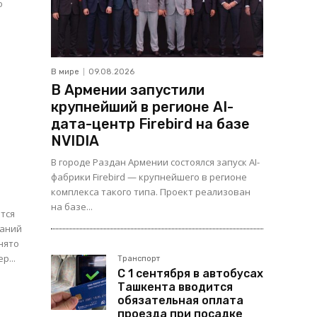
о
В мире
09.08.2026
В Армении запустили
крупнейший в регионе AI-
дата-центр Firebird на базе
NVIDIA
В городе Раздан Армении состоялся запуск AI-
фабрики Firebird — крупнейшего в регионе
комплекса такого типа. Проект реализован
1
на базе...
ится
нято
р...
Транспорт
С 1 сентября в автобусах
Ташкента вводится
обязательная оплата
проезда при посадке