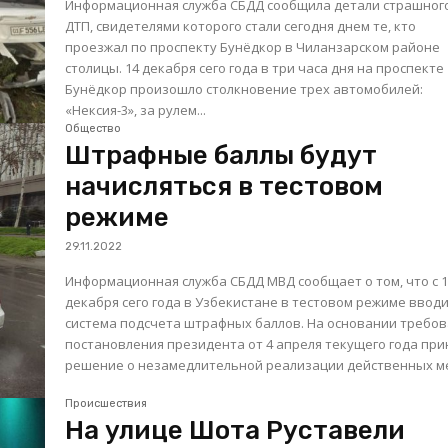
Информационная служба СБДД сообщила детали страшног
ДТП, свидетелями которого стали сегодня днем те, кто
проезжал по проспекту Бунёдкор в Чиланзарском районе
столицы. 14 декабря сего года в три часа дня на проспекте
Бунёдкор произошло столкновение трех автомобилей:
«Нексия-3», за рулем...
Общество
Штрафные баллы будут
начисляться в тестовом
режиме
29.11.2022
Информационная служба СБДД МВД сообщает о том, что с 
декабря сего года в Узбекистане в тестовом режиме ввод
система подсчета штрафных баллов. На основании требований
постановления президента от 4 апреля текущего года при
решение о незамедлительной реализации действенных ме
Происшествия
На улице Шота Руставели