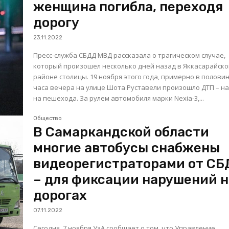
женщина погибла, переходя
дорогу
23.11.2022
Пресс-служба СБДД МВД рассказала о трагическом случае,
который произошел несколько дней назад в Яккасарайск
районе столицы. 19 ноября этого года, примерно в половине 11
часа вечера на улице Шота Руставели произошло ДТП – н
на пешехода. За рулем автомобиля марки Nexia-3,...
Общество
В Самаркандской области
многие автобусы снабжены
видеорегистраторами от С
– для фиксации нарушений н
дорогах
07.11.2022
Сегодня, 7 ноября УзА сообщает о том, что Управление