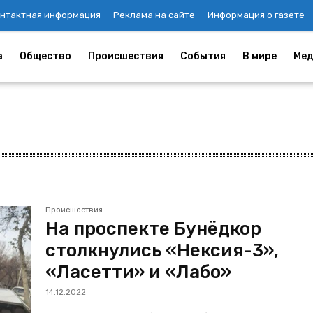
нтактная информация
Реклама на сайте
Информация о газете
а
Общество
Происшествия
События
В мире
Мед
Происшествия
На проспекте Бунёдкор
столкнулись «Нексия-3»,
«Ласетти» и «Лабо»
14.12.2022