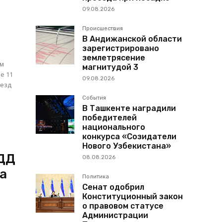
09.08.2026
Происшествия
В Андижанской области
зарегистрировано
землетрясение
ом
магнитудой 3
09.08.2026
аезд
События
В Ташкенте наградили
победителей
национального
конкурса «Созидатели
Нового Узбекистана»
БДД
08.08.2026
а
Политика
Сенат одобрил
Конституционный закон
о правовом статусе
Администрации