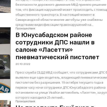
безопасности дорожного движения МВД приняло решение
том, что фиксация нарушений может происходить с помо
общественного транспорта. В настоящий момент в
Самаркандской области многие автобусы уже снабжены
средствами видеофиксации правонарушений на...
Происшествия
В Юнусабадском районе
сотрудники ДПС нашли в
салоне «Ласетти»
пневматический пистолет
20.10.2022
Пресс-служба СБДД МВД сообщает, что сотрудниками ДПС 
выявлен еще один водитель, владеющий пневматическим
пистолетом без разрешения. 19 октября текущего года в
первом часу ночи сотрудники ДПС Юнусабадского района
остановили на улице Увайси автомобиль «Ласетти», за ру
которого находился 25-летний...
Происшествия