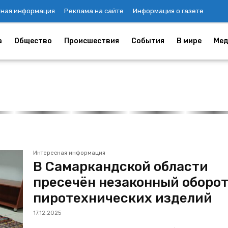
тная информация
Реклама на сайте
Информация о газете
а
Общество
Происшествия
События
В мире
Мед
Интересная информация
В Самаркандской области
пресечён незаконный оборо
пиротехнических изделий
17.12.2025