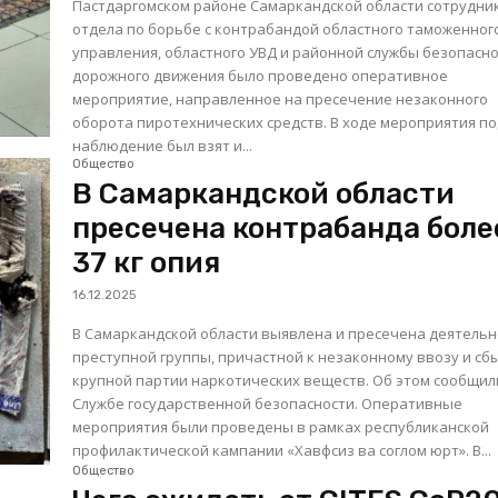
Пастдаргомском районе Самаркандской области сотрудни
отдела по борьбе с контрабандой областного таможенног
управления, областного УВД и районной службы безопасн
дорожного движения было проведено оперативное
мероприятие, направленное на пресечение незаконного
оборота пиротехнических средств. В ходе мероприятия под
наблюдение был взят и...
Общество
В Самаркандской области
пресечена контрабанда боле
37 кг опия
16.12.2025
В Самаркандской области выявлена и пресечена деятельн
преступной группы, причастной к незаконному ввозу и сб
крупной партии наркотических веществ. Об этом сообщил
Службе государственной безопасности. Оперативные
мероприятия были проведены в рамках республиканской
профилактической кампании «Хавфсиз ва соглом юрт». В...
Общество