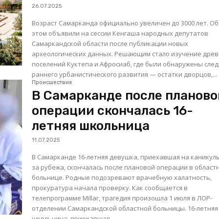
26.07.2025
Возраст Самарканда официально увеличен до 3000 лет. Об
этом объявили на сессии Кенгаша народных депутатов
Самаркандской области после публикации новых
археологических данных. Решающим стало изучение древних
поселений Куктепа и Афросиаб, где были обнаружены сле
раннего урбанистического развития — остатки дворцов,...
Происшествия
В Самарканде после планово
операции скончалась 16-
летняя школьница
11.07.2025
В Самарканде 16-летняя девушка, приехавшая на каникулы
за рубежа, скончалась после плановой операции в област
больнице. Родные подозревают врачебную халатность,
прокуратура начала проверку. Как сообщается в
телепрограмме Millar, трагедия произошла 1 июля в ЛОР-
отделении Самаркандской областной больницы. 16-летняя
школьница, приехавшая...