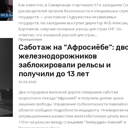
Как известно, в Самарканде стартовало 57-е заседание С
руководителей органов безопасности и специальных служ
государств — участников Содружества независимых
государств. На заседании выступил директор ФСБ Алексан
Бортников, озвучив основные угрозы для стран СНГ. Он
отметил, что основной угрозой для стран...
Происшествия
Саботаж на “Афросиёбе”: дв
железнодорожников
заблокировали рельсы и
получили до 13 лет
14.08.2025
Два сотрудника железной дороги совершили саботаж
скоростного поезда “Афросиёб” и получили долгие сроки
лишения свободы. Управление госбезопасности Навоийск
области сообщило подробности инцидента. 14 января вечером
злоумышленники разместили железобетонную шпалу вес
110 кг на рельсах между станциями “Зиёвуддин–Навоий” в