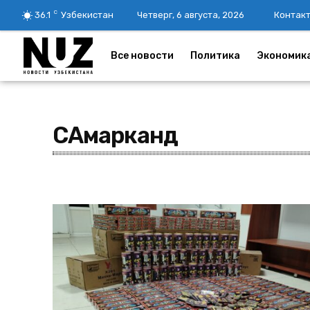
C
36.1
Узбекистан
Четверг, 6 августа, 2026
Контак
Все новости
Политика
Экономик
САмарканд