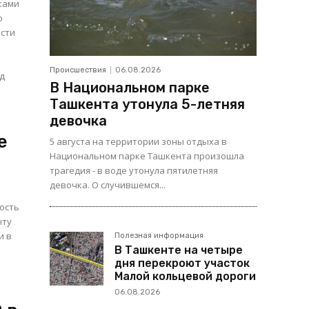
ками
о
ости
Происшествия
06.08.2026
В Национальном парке
Ташкента утонула 5-летняя
девочка
е
5 августа на территории зоны отдыха в
Национальном парке Ташкента произошла
трагедия - в воде утонула пятилетняя
девочка. О случившемся...
ость
ыту
и в
Полезная информация
В Ташкенте на четыре
дня перекроют участок
Малой кольцевой дороги
06.08.2026