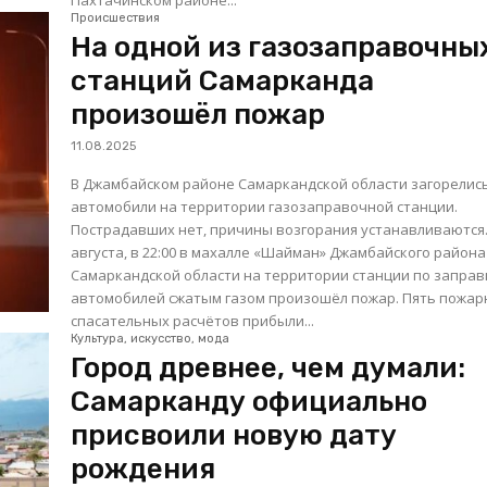
Пахтачинском районе...
Происшествия
На одной из газозаправочны
станций Самарканда
произошёл пожар
11.08.2025
В Джамбайском районе Самаркандской области загорелис
автомобили на территории газозаправочной станции.
Пострадавших нет, причины возгорания устанавливаются. 1
августа, в 22:00 в махалле «Шайман» Джамбайского района
Самаркандской области на территории станции по заправ
автомобилей сжатым газом произошёл пожар. Пять пожарно-
спасательных расчётов прибыли...
Культура, искусство, мода
Город древнее, чем думали:
Самарканду официально
присвоили новую дату
рождения