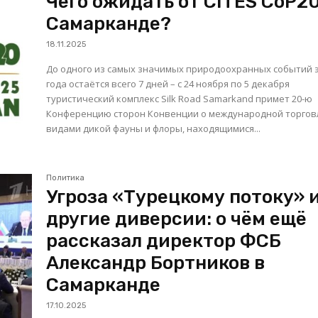
Чего ожидать от CITES CoP20
Самарканде?
18.11.2025
До одного из самых значимых природоохранных событий 
года остаётся всего 7 дней – с 24 ноября по 5 декабря
туристический комплекс Silk Road Samarkand примет 20-ю
Конференцию сторон Конвенции о международной торгов
видами дикой фауны и флоры, находящимися...
Политика
Угроза «Турецкому потоку» 
другие диверсии: о чём ещё
рассказал директор ФСБ
Александр Бортников в
Самарканде
17.10.2025