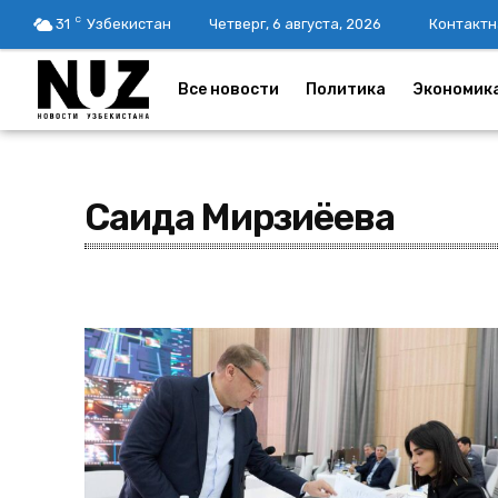
C
31
Узбекистан
Четверг, 6 августа, 2026
Контактн
Все новости
Политика
Экономик
Саида Мирзиёева