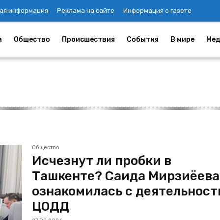
ая информация
Реклама на сайте
Информация о газете
а
Общество
Происшествия
События
В мире
Мед
Общество
Исчезнут ли пробки в
Ташкенте? Саида Мирзиёева
ознакомилась с деятельнос
ЦОДД