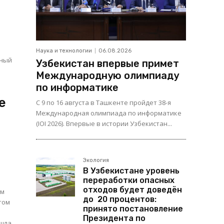
о
Наука и технологии
06.08.2026
нный
Узбекистан впервые примет
Международную олимпиаду
по информатике
е
С 9 по 16 августа в Ташкенте пройдет 38-я
Международная олимпиада по информатике
(IOI 2026). Впервые в истории Узбекистан...
Экология
В Узбекистане уровень
переработки опасных
отходов будет доведён
ем
до 20 процентов:
том
принято постановление
Президента по