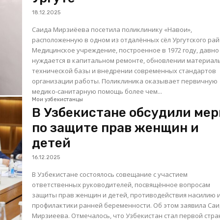
18.12.2025
Саида Мирзиёева посетила поликлинику «Навои»,
расположенную в одном из отдалённых сёл Ургутского рай
Медицинское учреждение, построенное в 1972 году, давно
нуждается в капитальном ремонте, обновлении материал
технической базы и внедрении современных стандартов
организации работы. Поликлиника оказывает первичную
медико-санитарную помощь более чем...
Мои узбекистанцы
В Узбекистане обсудили ме
по защите прав женщин и
детей
16.12.2025
В Узбекистане состоялось совещание с участием
ответственных руководителей, посвящённое вопросам
защиты прав женщин и детей, противодействия насилию 
профилактики ранней беременности. Об этом заявила Са
Мирзиеева. Отмечалось, что Узбекистан стал первой страной