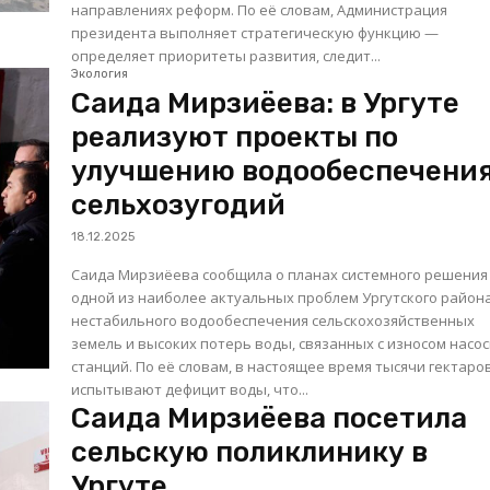
направлениях реформ. По её словам, Администрация
президента выполняет стратегическую функцию —
определяет приоритеты развития, следит...
Экология
Саида Мирзиёева: в Ургуте
реализуют проекты по
улучшению водообеспечени
сельхозугодий
18.12.2025
Саида Мирзиёева сообщила о планах системного решения
одной из наиболее актуальных проблем Ургутского района
нестабильного водообеспечения сельскохозяйственных
земель и высоких потерь воды, связанных с износом насо
станций. По её словам, в настоящее время тысячи гектаров
испытывают дефицит воды, что...
Саида Мирзиёева посетила
сельскую поликлинику в
Ургуте