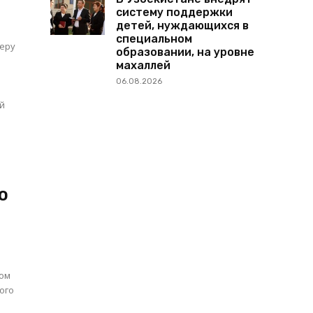
систему поддержки
детей, нуждающихся в
специальном
еру
образовании, на уровне
махаллей
06.08.2026
ый
ю
ром
ого