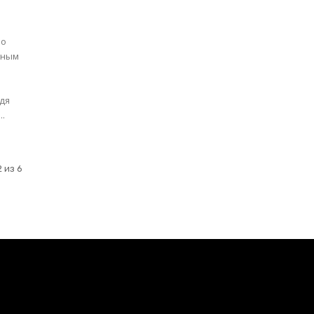
во
жным
дя
..
 из 6