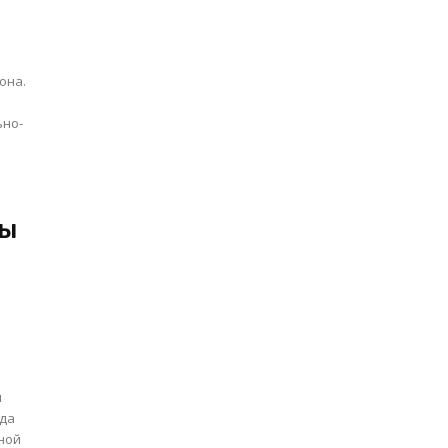
она.
ьно-
ры
и
ида