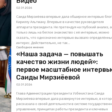
Видео
02.01.2026
Саида Мирзиёева впервые дала обширное интервью блог
Кириллу Альтману. Впервые в качестве руководителя
аппарата президента. Не претендуя на глубокий анализ, а
только лишь на беглое знакомство с её интервью, можно
сказать, что однозначно интервью вызвало определённ
интерес. Действительно, не так...
Свободное мнение
«Наша задача — повышать
качество жизни людей»:
первое масштабное интервь
Саиды Мирзиёевой
02.01.2026
Глава Администрации президента Узбекистана Саида
Мирзиёева впервые дала развернутое интервью, в кото
рассказала о своей деятельности в системе государственн
управления, принципах работы президента и ключевых