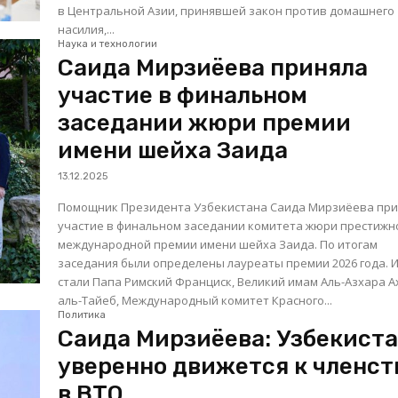
в Центральной Азии, принявшей закон против домашнего
насилия,...
Наука и технологии
Саида Мирзиёева приняла
участие в финальном
заседании жюри премии
имени шейха Заида
13.12.2025
Помощник Президента Узбекистана Саида Мирзиёева пр
участие в финальном заседании комитета жюри престижн
международной премии имени шейха Заида. По итогам
заседания были определены лауреаты премии 2026 года. 
стали Папа Римский Франциск, Великий имам Аль-Азхара 
аль-Тайеб, Международный комитет Красного...
Политика
Саида Мирзиёева: Узбекист
уверенно движется к членст
в ВТО