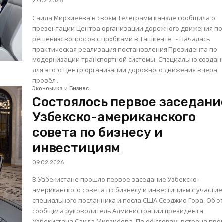
27.02.2026
Саида Мирзиёева в своём Телеграмм канале сообщила о
презентации Центра организации дорожного движения п
решению вопросов с пробками в Ташкенте. - Началась
практическая реализация постановления Президента по
модернизации транспортной системы. Специально созда
для этого Центр организации дорожного движения вчера
провёл...
Экономика и Бизнес
Состоялось первое заседани
Узбекско-американского
совета по бизнесу и
инвестициям
09.02.2026
В Узбекистане прошло первое заседание Узбекско-
американского совета по бизнесу и инвестициям с участи
специального посланника и посла США Серджио Гора. Об э
сообщила руководитель Администрации президента
Узбекистана Саида Мирзиёева. По её словам, встреча прошла