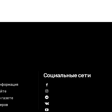
Социальные сети
информация
айте
 газете
неров