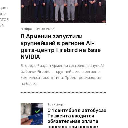
бщает
ане
ой,
В мире
09.08.2026
В Армении запустили
крупнейший в регионе AI-
дата-центр Firebird на базе
NVIDIA
В городе Раздан Армении состоялся запуск AI-
фабрики Firebird — крупнейшего в регионе
комплекса такого типа. Проект реализован
на базе...
Транспорт
С 1 сентября в автобусах
Ташкента вводится
обязательная оплата
проезда при посадке