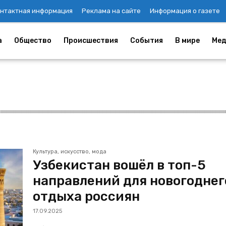
нтактная информация
Реклама на сайте
Информация о газете
а
Общество
Происшествия
События
В мире
Мед
Культура, искусство, мода
Узбекистан вошёл в топ-5
направлений для новогоднег
отдыха россиян
17.09.2025