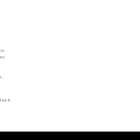
ере
кже
..
 из 4