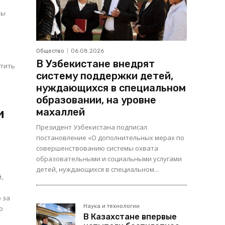
ры
Общество
06.08.2026
В Узбекистане внедрят
стить
систему поддержки детей,
нуждающихся в специальном
образовании, на уровне
и
махаллей
Президент Узбекистана подписал
постановление «О дополнительных мерах по
совершенствованию системы охвата
образовательными и социальными услугами
детей, нуждающихся в специальном...
,
Наука и технологии
о
В Казахстане впервые