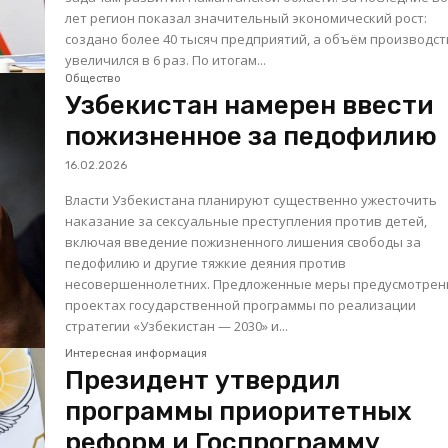
лет регион показал значительный экономический рост:
создано более 40 тысяч предприятий, а объём производс
увеличился в 6 раз. По итогам...
Общество
Узбекистан намерен ввести
пожизненное за педофилию
16.02.2026
Власти Узбекистана планируют существенно ужесточить
наказание за сексуальные преступления против детей,
включая введение пожизненного лишения свободы за
педофилию и другие тяжкие деяния против
несовершеннолетних. Предложенные меры предусмотрен
проектах государственной программы по реализации
стратегии «Узбекистан — 2030» и...
Интересная информация
Президент утвердил
программы приоритетных
реформ и Госпрограмму