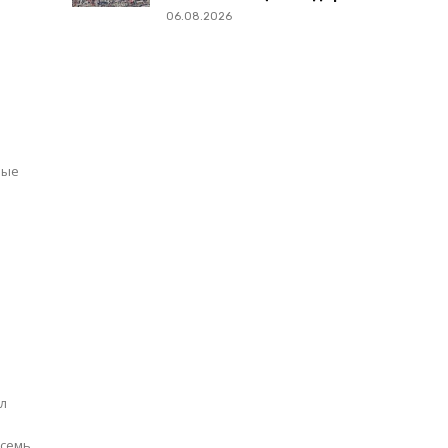
06.08.2026
вые
е
я
ёл