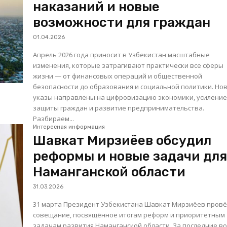
наказаний и новые
возможности для граждан
01.04.2026
Апрель 2026 года приносит в Узбекистан масштабные
изменения, которые затрагивают практически все сферы
жизни — от финансовых операций и общественной
безопасности до образования и социальной политики. Но
указы направлены на цифровизацию экономики, усилени
защиты граждан и развитие предпринимательства.
Разбираем...
Интересная информация
Шавкат Мирзиёев обсудил
реформы и новые задачи дл
Наманганской области
31.03.2026
31 марта Президент Узбекистана Шавкат Мирзиёев пров
совещание, посвящённое итогам реформ и приоритетным
задачам развития Наманганской области. За последние восемь