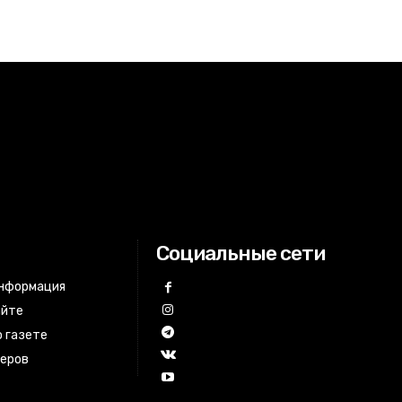
Социальные сети
информация
айте
 газете
неров