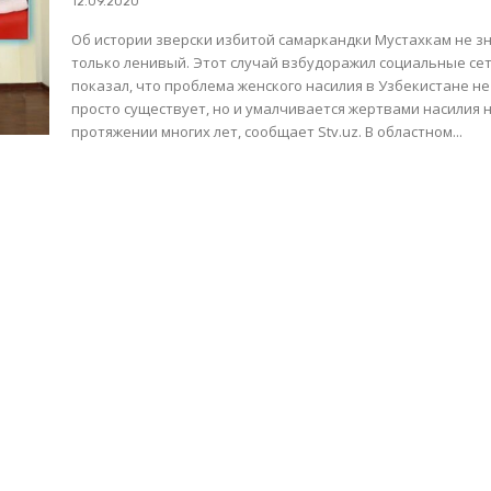
12.09.2020
Об истории зверски избитой самаркандки Мустахкам не з
только ленивый. Этот случай взбудоражил социальные сет
показал, что проблема женского насилия в Узбекистане не
просто существует, но и умалчивается жертвами насилия 
протяжении многих лет, сообщает Stv.uz. В областном...