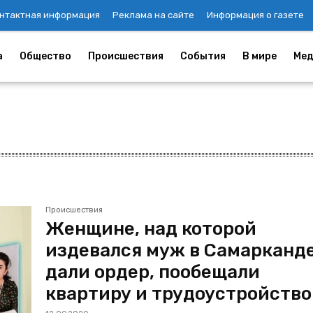
нтактная информация
Реклама на сайте
Информация о газете
а
Общество
Происшествия
События
В мире
Мед
Происшествия
Женщине, над которой
издевался муж в Самарканде
дали ордер, пообещали
квартиру и трудоустройство