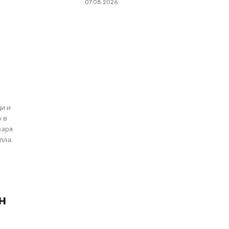
07.08.2026
и и
о в
пла.
н