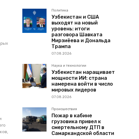
Политика
Узбекистан и США
выходят на новый
уровень: итоги
разговора Шавката
Мирзиёева и Дональда
орых
Трампа
07.08.2026
и
Наука и технологии
Узбекистан наращивает
мощности ИИ: страна
намерена войти в число
мировых лидеров
07.08.2026
Происшествия
Пожар в кабине
и
грузовика привел к
его
смертельному ДТП в
ков,
Самаркандской области