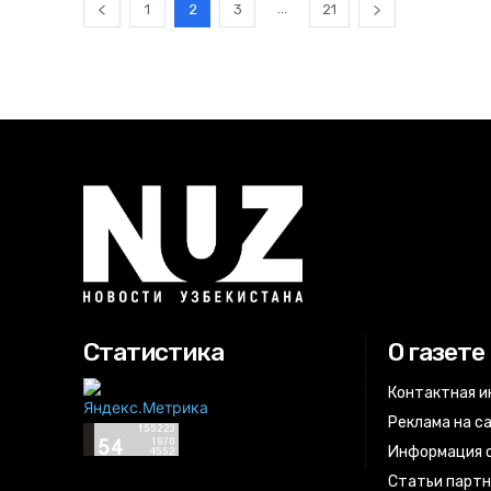
...
1
2
3
21
Статистика
О газете
Контактная 
Реклама на с
Информация о
Статьи парт