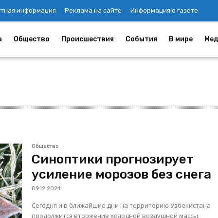
ктная информация
Реклама на сайте
Информация о газете
а
Общество
Происшествия
События
В мире
Мед
Общество
Синоптики прогнозирует
усиление морозов без снега
09.12.2024
Сегодня и в ближайшие дни на территорию Узбекистана
продолжится вторжение холодной воздушной массы.