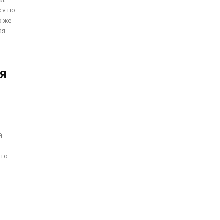
ся по
о же
ая
я
й
Это