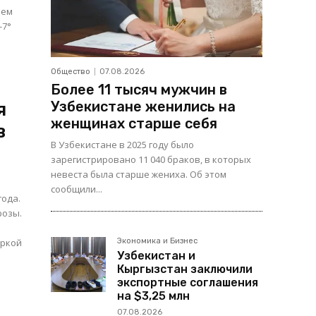
нем
-7°
Общество
07.08.2026
Более 11 тысяч мужчин в
Узбекистане женились на
я
женщинах старше себя
в
В Узбекистане в 2025 году было
зарегистрировано 11 040 браков, в которых
невеста была старше жениха. Об этом
сообщили...
года.
розы.
аркой
Экономика и Бизнес
Узбекистан и
Кыргызстан заключили
экспортные соглашения
на $3,25 млн
07.08.2026