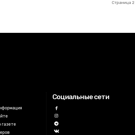
Страница 2 
Социальные сети
информация
айте
 газете
неров