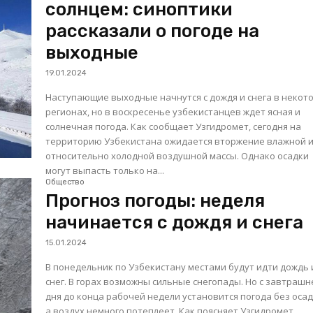
солнцем: синоптики
рассказали о погоде на
выходные
19.01.2024
Наступающие выходные начнутся с дождя и снега в некот
регионах, но в воскресенье узбекистанцев ждет ясная и
солнечная погода. Как сообщает Узгидромет, сегодня на
территорию Узбекистана ожидается вторжение влажной 
относительно холодной воздушной массы. Однако осадки
могут выпасть только на...
Общество
Прогноз погоды: неделя
начинается с дождя и снега
15.01.2024
В понедельник по Узбекистану местами будут идти дождь 
снег. В горах возможны сильные снегопады. Но с завтрашн
дня до конца рабочей недели установится погода без осад
а воздух немного потеплеет. Как поясняет Узгидромет,