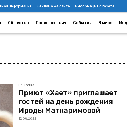
тная информация
Реклама на сайте
Информация о газете
а
Общество
Происшествия
События
В мире
Мед
Общество
Приют «Хаёт» приглашает
гостей на день рождения
Ироды Маткаримовой
12.08.2022