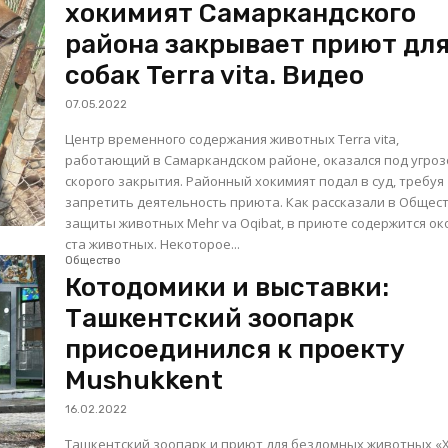
хокимият Самаркандского
района закрывает приют дл
собак Terra vita. Видео
07.05.2022
Центр временного содержания животных Terra vita,
работающий в Самаркандском районе, оказался под угро
скорого закрытия. Районный хокимият подал в суд, требуя
запретить деятельность приюта. Как рассказали в Обществе
защиты животных Mehr va Oqibat, в приюте содержится ок
ста животных. Некоторое...
Общество
Котодомики и выставки:
Ташкентский зоопарк
присоединился к проекту
Mushukkent
16.02.2022
Ташкентский зоопарк и приют для бездомных животных «