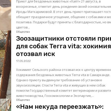
Приют для бездомных животных «Хаёт» 21 августа, в
воскресенье, отметит день рождения своей основательн
Ироды Маткаримовой. В этот день приют приглашает гостей и
обещает праздничное угощение, общение с собаками и м
позитива. Подарки будут приняты с благодарностью, но в
цветов...
Общество
Зоозащитники отстояли пр
для собак Terra vita: хокими
отозвал иск
17.05.2022
Хокимият Сельского района отозвал иск к центру временн
содержания бездомных животных Terra vita в Самарканде.
Однако приюту выдвинули требование об установке
звукоизоляции. Спасти Terra vita и живущих в нем собак
помогли Государственный комитет ветеринарии и развит
животноводства, Госкомэкологии и Экопартия,...
Общество
«Нам некуда переезжать»: