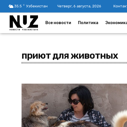
C
35.5
Узбекистан
Четверг, 6 августа, 2026
Контак
Все новости
Политика
Экономик
приют для животных