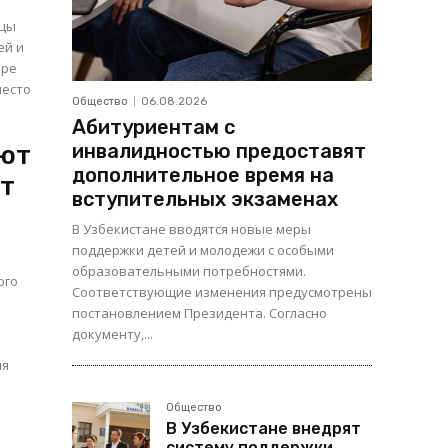
ицы
оре
место
Общество
06.08.2026
Абитуриентам с
инвалидностью предоставят
иют
дополнительное время на
ят
вступительных экзаменах
В Узбекистане вводятся новые меры
поддержки детей и молодежи с особыми
образовательными потребностями.
ого
Соответствующие изменения предусмотрены
постановлением Президента. Согласно
документу,...
ия
Общество
В Узбекистане внедрят
систему поддержки