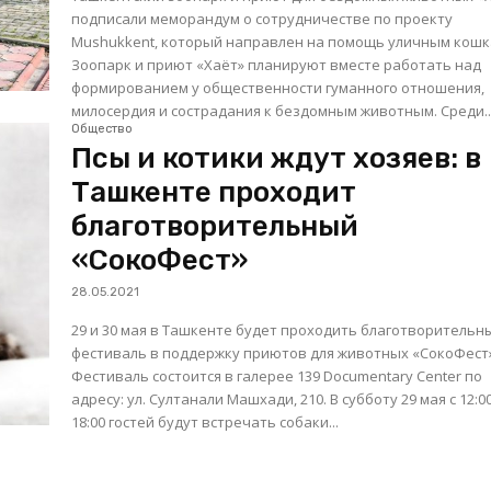
подписали меморандум о сотрудничестве по проекту
Mushukkent, который направлен на помощь уличным кошк
Зоопарк и приют «Хаёт» планируют вместе работать над
формированием у общественности гуманного отношения,
милосердия и сострадания к бездомным животным. Сред
Общество
Псы и котики ждут хозяев: в
Ташкенте проходит
благотворительный
«СокоФест»
28.05.2021
29 и 30 мая в Ташкенте будет проходить благотворительн
фестиваль в поддержку приютов для животных «СокоФест
Фестиваль состоится в галерее 139 Documentary Center по
адресу: ул. Султанали Машхади, 210. В субботу 29 мая с 12:00 по
18:00 гостей будут встречать собаки...