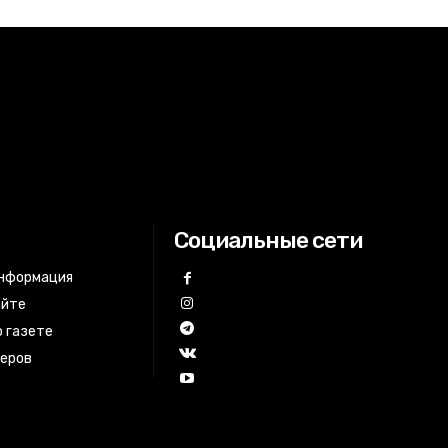
Социальные сети
информация
айте
 газете
неров