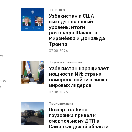
Политика
Узбекистан и США
выходят на новый
л
уровень: итоги
разговора Шавката
Мирзиёева и Дональда
Трампа
07.08.2026
то
Наука и технологии
Узбекистан наращивает
мощности ИИ: страна
намерена войти в число
мировых лидеров
м
07.08.2026
Происшествия
Пожар в кабине
грузовика привел к
смертельному ДТП в
Самаркандской области