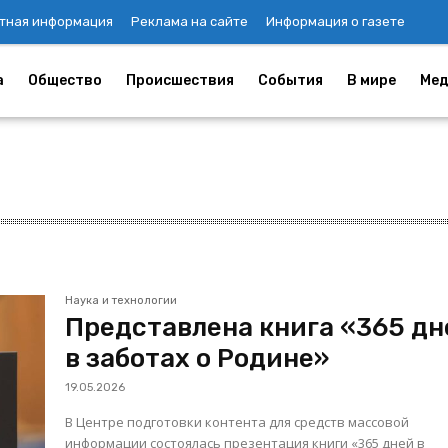
тная информация
Реклама на сайте
Информация о газете
а
Общество
Происшествия
События
В мире
Мед
Наука и технологии
Представлена книга «365 дн
в заботах о Родине»
19.05.2026
В Центре подготовки контента для средств массовой
информации состоялась презентация книги «365 дней в