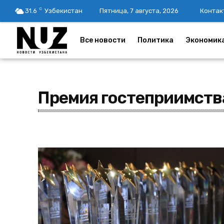
C
31.6
Узбекистан
Пятница, 7 августа, 2026
Контак
Все новости
Политика
Экономик
Премия гостеприимств