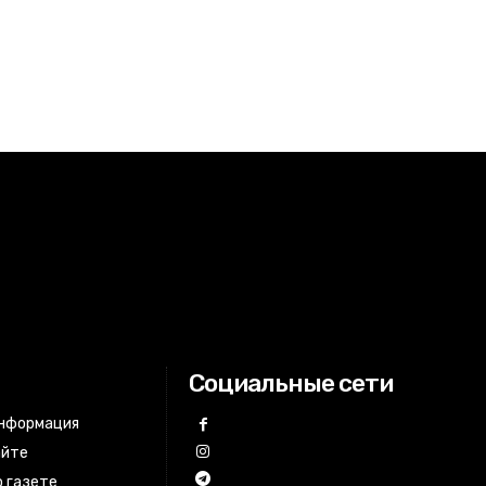
Социальные сети
информация
айте
 газете