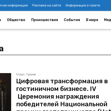
тная информация
Реклама на сайте
Информация о газете
а
Общество
Происшествия
События
В мире
Мед
а
Спорт, Туризм
Цифровая трансформация в
гостиничном бизнесе. IV
Церемония награждения
победителей Национальной