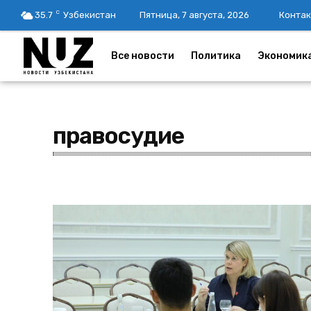
C
35.7
Узбекистан
Пятница, 7 августа, 2026
Контак
Все новости
Политика
Экономик
правосудие