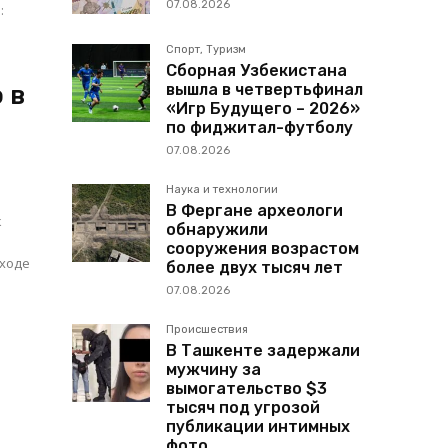
07.08.2026
:
Спорт, Туризм
Сборная Узбекистана
 в
вышла в четвертьфинал
«Игр Будущего – 2026»
по фиджитал-футболу
07.08.2026
Наука и технологии
В Фергане археологи
к
обнаружили
сооружения возрастом
более двух тысяч лет
07.08.2026
Происшествия
В Ташкенте задержали
мужчину за
вымогательство $3
тысяч под угрозой
публикации интимных
фото