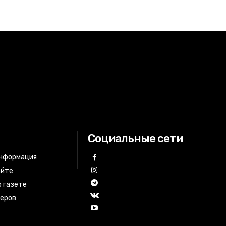
Социальные сети
информация
айте
 газете
неров