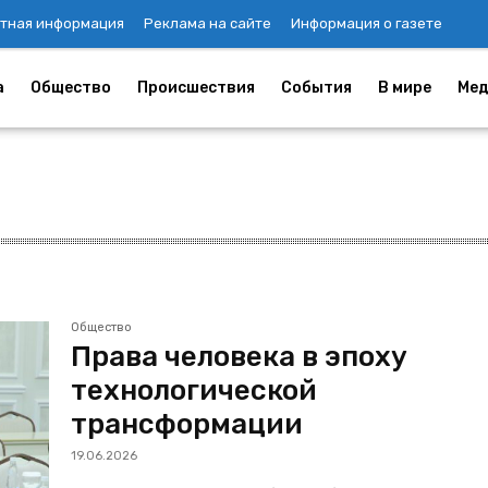
тная информация
Реклама на сайте
Информация о газете
а
Общество
Происшествия
События
В мире
Мед
Общество
Права человека в эпоху
технологической
трансформации
19.06.2026