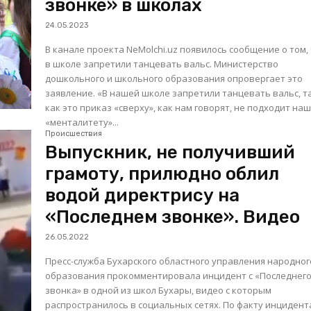
звонке» в школах
24.05.2023
В канале проекта NeMolchi.uz появилось сообщение о том,
в школе запретили танцевать вальс. Министерство
дошкольного и школьного образования опровергает это
заявление. «В нашей школе запретили танцевать вальс, так
как это приказ «сверху», как нам говорят, не подходит на
«менталитету»...
Происшествия
Выпускник, не получивший
грамоту, прилюдно облил
водой директрису на
«Последнем звонке». Видео
26.05.2022
Пресс-служба Бухарского областного управления народног
образования прокомментировала инцидент с «Последнег
звонка» в одной из школ Бухары, видео с которым
распространилось в социальных сетях. По факту инцидента в