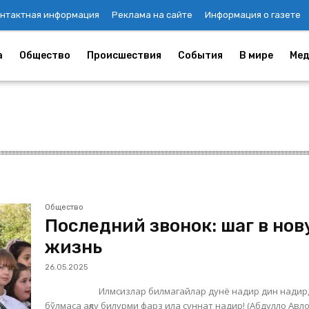
нтактная информация
Реклама на сайте
Информация о газете
а
Общество
Происшествия
События
В мире
Мед
Общество
Последний звонок: шаг в но
жизнь
26.05.2025
Илмсизлар билмагайлар дунё надир дин надир
бўлмаса ақлу билурми фарз ила суннат надир! (Абдулло Авлоний)