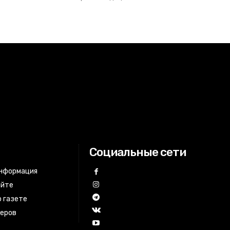
Социальные сети
информация
айте
 газете
неров