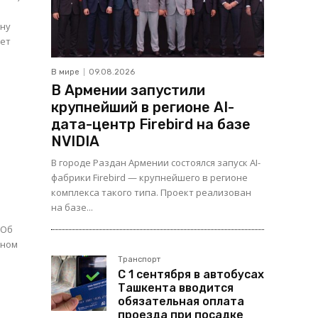
ону
нет
В мире
09.08.2026
В Армении запустили
крупнейший в регионе AI-
дата-центр Firebird на базе
NVIDIA
В городе Раздан Армении состоялся запуск AI-
фабрики Firebird — крупнейшего в регионе
комплекса такого типа. Проект реализован
на базе...
е
 Об
Транспорт
С 1 сентября в автобусах
Ташкента вводится
обязательная оплата
проезда при посадке