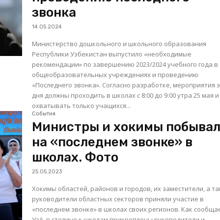
звонка
14.05.2024
Министерство дошкольного и школьного образования
Республики Узбекистан выпустило «необходимые
рекомендации» по завершению 2023/2024 учебного года в
общеобразовательных учреждениях и проведению
«Последнего звонка». Согласно разработке, мероприятия этого
дня должны проходить в школах с 8:00 до 9:00 утра 25 мая и
охватывать только учащихся...
События
Министры и хокимы побыва
на «последнем звонке» в
школах. Фото
25.05.2023
Хокимы областей, районов и городов, их заместители, а т
руководители областных секторов приняли участие в
«последнем звонке» в школах своих регионов. Как сообщает
УзА, в столице к школам прикреплены руководители и