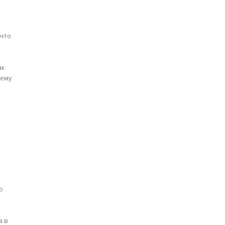
 что
шему
о
о