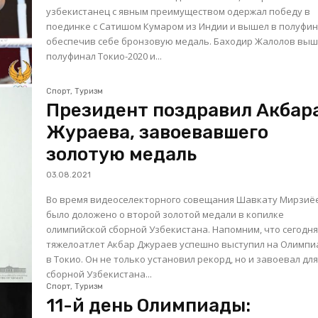
узбекистанец с явным преимуществом одержал победу в
поединке с Сатишом Кумаром из Индии и вышел в полуфин
обеспечив себе бронзовую медаль. Баходир Жалолов вышел в
полуфинал Токио-2020 и...
Спорт, Туризм
Президент поздравил Акбар
Жураева, завоевавшего
золотую медаль
03.08.2021
Во время видеоселекторного совещания Шавкату Мирзиё
было доложено о второй золотой медали в копилке
олимпийской сборной Узбекистана. Напомним, что сегодня
тяжелоатлет Акбар Джураев успешно выступил на Олимпи
в Токио. Он не только установил рекорд, но и завоевал дл
сборной Узбекистана...
Спорт, Туризм
11-й день Олимпиады: