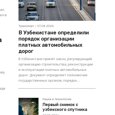
ал,
Транспорт
07.08.2026
В Узбекистане определили
порядок организации
а
платных автомобильных
дорог
В Узбекистане принят закон, регулирующий
организацию строительства, реконструкции
и эксплуатации платных автомобильных
еву
дорог. Документ определяет полномочия
государственных органов, порядок...
аде
я
Наука и технологии
Первый снимок с
узбекского спутника