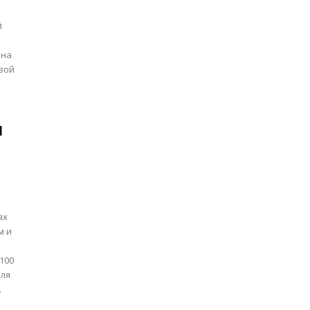
й
она
л
ах
м и
100
еля
.