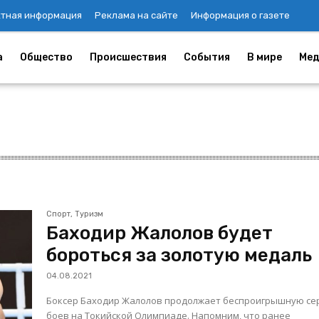
ктная информация
Реклама на сайте
Информация о газете
а
Общество
Происшествия
События
В мире
Мед
Спорт, Туризм
Баходир Жалолов будет
бороться за золотую медаль
04.08.2021
Боксер Баходир Жалолов продолжает беспроигрышную с
боев на Токийской Олимпиаде. Напомним, что ранее