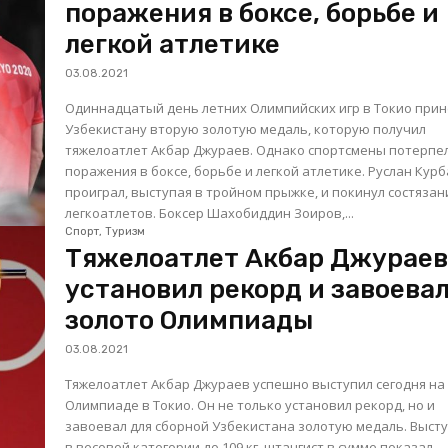
поражения в боксе, борьбе и
легкой атлетике
03.08.2021
Одиннадцатый день летних Олимпийских игр в Токио прин
Узбекистану вторую золотую медаль, которую получил
тяжелоатлет Акбар Джураев. Однако спортсмены потерпе
поражения в боксе, борьбе и легкой атлетике. Руслан Курбанов
проиграл, выступая в тройном прыжке, и покинул состязан
легкоатлетов. Боксер Шахобиддин Зоиров,...
Спорт, Туризм
Тяжелоатлет Акбар Джурае
установил рекорд и завоева
золото Олимпиады
03.08.2021
Тяжелоатлет Акбар Джураев успешно выступил сегодня на
Олимпиаде в Токио. Он не только установил рекорд, но и
завоевал для сборной Узбекистана золотую медаль. Выступая
в весовой категории до 109 кг, штангист в сумме показал