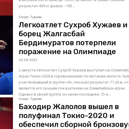
результат 430 кг (рывок - 193...
Спорт, Туризм
Легкоатлет Сухроб Хужаев и
борец Жалгасбай
Бердимуратов потерпели
поражение на Олимпиаде
02.08.2021
2 августа легкоатлет Сухроб Хужаев выступил на Олимпий
играх Токио-2020 в соревнованиях по метанию молота. Хужаев,
участвовавший в группе «А», показал результат 71.26 м, чт
является его лучшим показателем на Олимпийских играх.
Однако в своей группе он занял последнее, 15-е...
Спорт, Туризм
Баходир Жалолов вышел в
полуфинал Токио-2020 и
обеспечил сборной бронзов