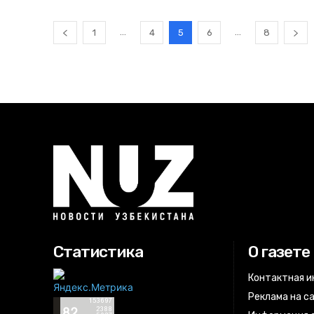
...
...
1
4
5
6
8
Статистика
О газете
Контактная 
Реклама на с