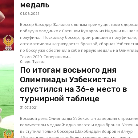
медаль
01.08.2021
Боксер Баходир Жалолов с явным преимуществом одержа
победу в поединке с Сатишом Кумаром из Индии и вышел 
полуфинал. Поскольку боксер, проигравший в полуфинале,
автоматически награждается бронзой, сборная Узбекиста
по боксу уже обеспечила себе первую медаль на Олимпиа
Токио-2020. Соперником...
Спорт, Туризм
По итогам восьмого дня
Олимпиады Узбекистан
спустился на 36-е место в
турнирной таблице
31.07.2021
Восьмой день Олимпиады Узбекистан завершил с прежни
количеством медалей: одно золото и одна бронза. Успешно
выступили только боксеры Шахобиддин Зоиров и Элнур
Абдураимов, которые победили соперников и вышли в