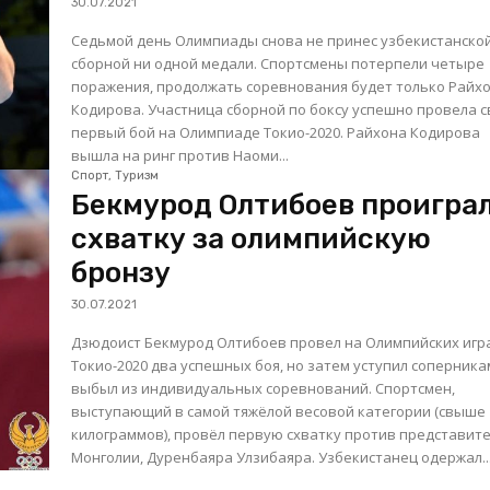
30.07.2021
Седьмой день Олимпиады снова не принес узбекистанско
сборной ни одной медали. Спортсмены потерпели четыре
поражения, продолжать соревнования будет только Райх
Кодирова. Участница сборной по боксу успешно провела свой
первый бой на Олимпиаде Токио-2020. Райхона Кодирова
вышла на ринг против Наоми...
Спорт, Туризм
Бекмурод Олтибоев проигра
схватку за олимпийскую
бронзу
30.07.2021
Дзюдоист Бекмурод Олтибоев провел на Олимпийских игр
Токио-2020 два успешных боя, но затем уступил соперника
выбыл из индивидуальных соревнований. Спортсмен,
выступающий в самой тяжёлой весовой категории (свыше 
килограммов), провёл первую схватку против представит
Монголии, Дуренбаяра Улзибаяра. Узбекистанец одержал..