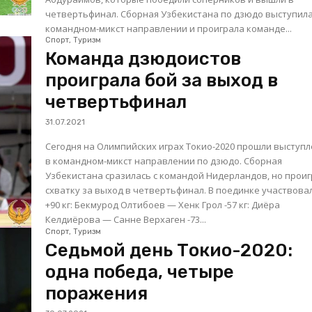
четвертьфинал. Сборная Узбекистана по дзюдо выступила в
командном-микст направлении и проиграла команде...
Спорт, Туризм
Команда дзюдоистов
проиграла бой за выход в
четвертьфинал
31.07.2021
Сегодня на Олимпийских играх Токио-2020 прошли выступ
в командном-микст направлении по дзюдо. Сборная
Узбекистана сразилась с командой Нидерландов, но прои
схватку за выход в четвертьфинал. В поединке участвовали:
+90 кг: Бекмурод Олтибоев — Хенк Грол -57 кг: Диëра
Келдиëрова — Санне Верхаген -73...
Спорт, Туризм
Седьмой день Токио-2020:
одна победа, четыре
поражения