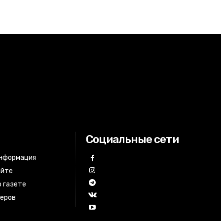
Социальные сети
информация
айте
 газете
неров