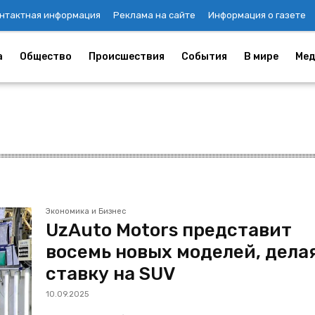
нтактная информация
Реклама на сайте
Информация о газете
а
Общество
Происшествия
События
В мире
Мед
Экономика и Бизнес
UzAuto Motors представит
восемь новых моделей, дела
ставку на SUV
10.09.2025