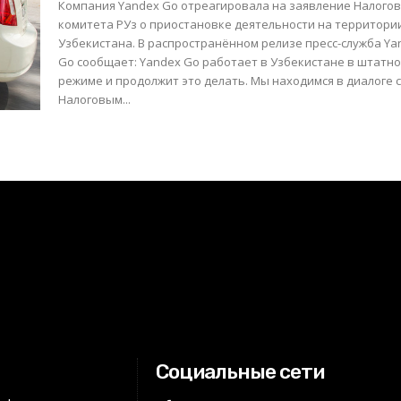
Компания Yandex Go отреагировала на заявление Налогов
комитета РУз о приостановке деятельности на территори
Узбекистана. В распространённом релизе пресс-служба Ya
Go сообщает: Yandex Go работает в Узбекистане в штатном
режиме и продолжит это делать. Мы находимся в диалоге 
Налоговым...
Социальные сети