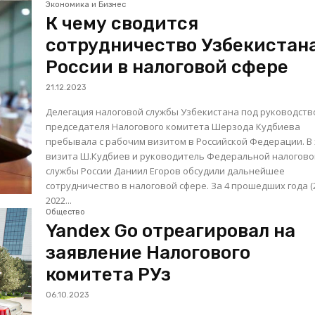
Экономика и Бизнес
К чему сводится
сотрудничество Узбекистан
России в налоговой сфере
21.12.2023
Делегация налоговой службы Узбекистана под руководст
председателя Налогового комитета Шерзода Кудбиева
пребывала с рабочим визитом в Российской Федерации. В ходе
визита Ш.Кудбиев и руководитель Федеральной налогов
службы России Даниил Егоров обсудили дальнейшее
сотрудничество в налоговой сфере. За 4 прошедших года (2019-
2022...
Общество
Yandex Go отреагировал на
заявление Налогового
комитета РУз
06.10.2023