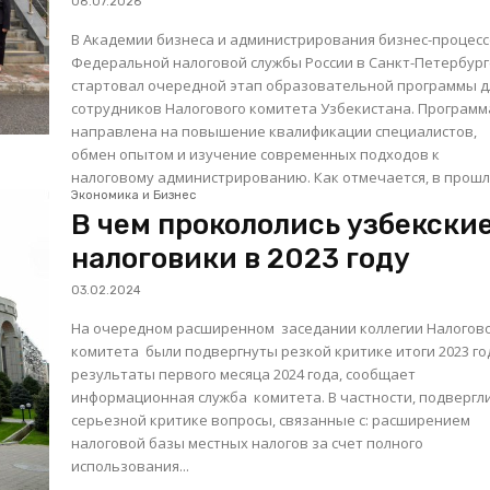
08.07.2026
В Академии бизнеса и администрирования бизнес-процес
Федеральной налоговой службы России в Санкт-Петербур
стартовал очередной этап образовательной программы д
сотрудников Налогового комитета Узбекистана. Программа
направлена на повышение квалификации специалистов,
обмен опытом и изучение современных подходов к
налоговому администрированию. Как отмечается, в п
Экономика и Бизнес
В чем прокололись узбекски
налоговики в 2023 году
03.02.2024
На очередном расширенном заседании коллегии Налогов
комитета были подвергнуты резкой критике итоги 2023 го
результаты первого месяца 2024 года, сообщает
информационная служба комитета. В частности, подверглись
серьезной критике вопросы, связанные с: расширением
налоговой базы местных налогов за счет полного
использования...