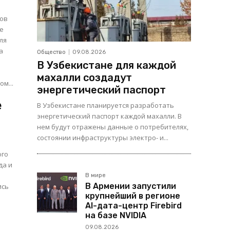
сов
ге
ля
Общество
09.08.2026
В Узбекистане для каждой
махалли создадут
рошлом...
энергетический паспорт
е
В Узбекистане планируется разработать
энергетический паспорт каждой махалли. В
нем будут отражены данные о потребителях,
состоянии инфраструктуры электро- и...
ого
да и
В мире
В Армении запустили
крупнейший в регионе
AI-дата-центр Firebird
на базе NVIDIA
09.08.2026