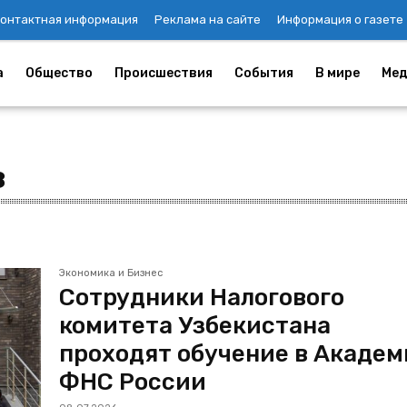
онтактная информация
Реклама на сайте
Информация о газете
а
Общество
Происшествия
События
В мире
Мед
з
Экономика и Бизнес
Сотрудники Налогового
комитета Узбекистана
проходят обучение в Акаде
ФНС России