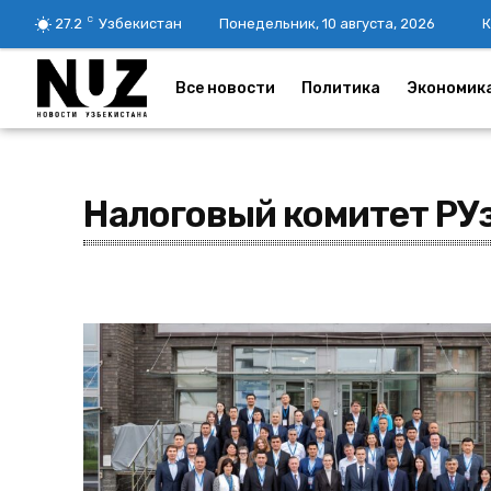
C
27.2
Узбекистан
Понедельник, 10 августа, 2026
К
Все новости
Политика
Экономик
Налоговый комитет РУ