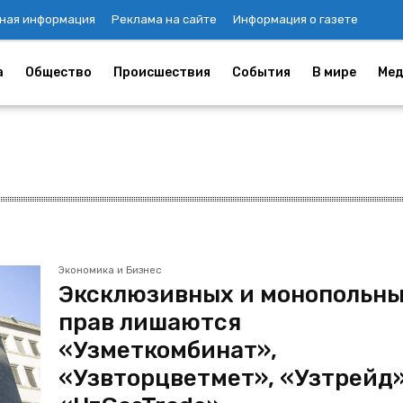
ная информация
Реклама на сайте
Информация о газете
а
Общество
Происшествия
События
В мире
Мед
Экономика и Бизнес
Эксклюзивных и монопольн
прав лишаются
«Узметкомбинат»,
«Узвторцветмет», «Узтрейд»