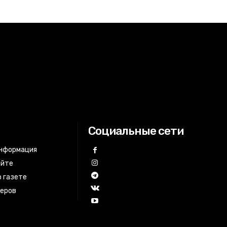
Социальные сети
информация
айте
 газете
неров