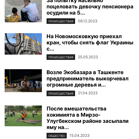
За попытку насильно
поцеловать девочку пенсионера
осудили на 5...
06.12.2023
ПРОИСШЕСТВИЯ
На Новомосковкую приехал
кран, чтобы снять флаг Украины
с...
25.05.2023
ПРОИСШЕСТВИЯ
Возле Экобазара в Ташкенте
предприниматель выкорчевал
огромные деревья и...
21.04.2023
ПРОИСШЕСТВИЯ
После вмешательства
хокимията в Мирзо-
Улугбекском районе засыпали
яму на...
15.04.2023
ОБЩЕСТВО