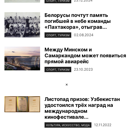
23.12.2024
СПОРТ, ТУРИЗМ
Белорусы почтут память
погибшей в небе команды
«Пахтакора», отыграв...
02.08.2024
СПОРТ, ТУРИЗМ
Между Минском и
Самаркандом может появиться
прямой авиарейс
23.10.2023
СПОРТ, ТУРИЗМ
×
Листопад призов: Узбекистан
удостоился трёх наград на
международном
кинофестивале...
12.11.2022
КУЛЬТУРА, ИСКУССТВО, МОДА