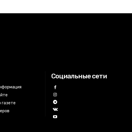
Социальные сети
информация
айте
 газете
неров