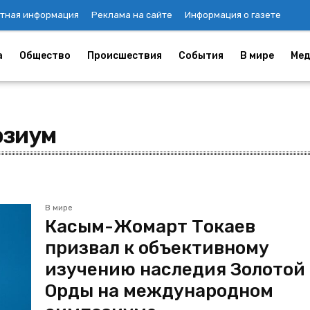
тная информация
Реклама на сайте
Информация о газете
а
Общество
Происшествия
События
В мире
Мед
озиум
В мире
Касым-Жомарт Токаев
призвал к объективному
изучению наследия Золотой
Орды на международном