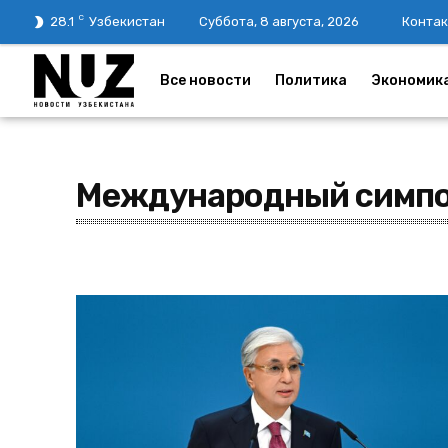
C
28.1
Узбекистан
Суббота, 8 августа, 2026
Контак
Все новости
Политика
Экономик
Международный симп